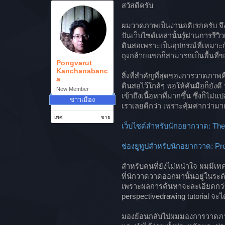
สวัสดีครับ
ผมวาดภาพเป็นงานอดิเรกครับ จึงมี
ปันเว็บไซด์เหล่านั้นรู้ผ่านการรีว
ดินสอเพราะเป็นอุปกรณ์ที่เหมาะกั
ถุงกล้วยแขกก็สามารถเป็นพื้นที่ข
Pongvarut
Kanchanabanc
สิ่งที่สำคัญที่สุดของการวาดภา
a
ดินสอไว้ใกล้ๆ พอให้คันมือก็ยังดี
New Member
เข้าถึงเนื้อหาที่มากขึ้น ซึ่งก็ไ
ชาวเมือง
เราเลยดีกว่า เพราะคุ้มค่ากว่ามา
เพศ:
ชาย
เว็บไซด์สำหรับนักอยากวาด: The V
ช่องยูทูปสำหรับนักอยากวาด: Pr
สำหรับคนที่ยังไม่หนำใจ ผมมีเท
ที่นักวาดวาดออกมานั้นอยู่ในระ
เพราะผลการค้นหาจะละเอียดกว่าก
perspectivedrawing tutorial จะ
มองย้อนกลับไปผมมองการวาดภาพต่