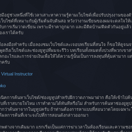
อยู่ช่วงหนึ่งที่ใช้เวลาเสาะหาความรู้ตามเว็บไซด์เพื่อปรับปรุงงานของตั
ิวเว็บไซด์ที่เหมาะกับผู้เริ่มต้นจับดินสอ หวังว่างานเขียนของผมจะดลใจให้เ
บการเริ่มวาดเขียน เพราะมีราคาถูกมาก และมีติดบ้าน/ติดตัวกันอยู่แล้ว 
องเราได้ครับ
พคือลงมือทำครับ เมื่อลองชมเว็บไซด์และเจอบทเรียนที่สนใจ ก็ขอให้ดู
 พูดถึงเว็บไซด์และช่องยูทูปที่ผมจะรีวิว บทเรียนทั้งหมดทั้งปวงที่พวกเขาสร
ม่แปลกอะไรและการจ่ายเงินเพื่อให้ได้ความรู้นั้นเป็นการลงทุนที่คุ้มค่ามาก
กครับ
irtual Instructor
oko
คนิคการค้นหาเว็บไซด์/ช่องยูทูปสำหรับฝึกวาดภาพมาฝาก คือให้เข้าไปค
ดับที่เราสบายใจไหม เราทำตามได้ทันทีหรือไม่ สำหรับการค้นหาช่องยู
ว่าค้นหาจากในยูทูปครับ ถ้าท่านต้องการหาแบบที่สอนวาดโดยเฉพาะให้ใส่
ได้ผลการค้นที่เจาะจงไปที่การสอนดังกล่าวออกมา
างจากเดิมมาก แรกเริ่มเป็นแค่การฆ่าเวลาในห้องเรียนและความชอบการ์ต