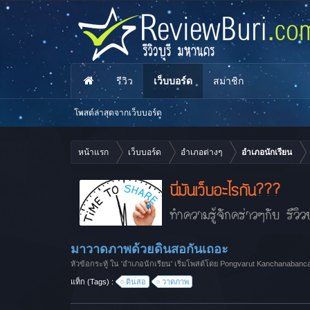
รีวิว
เว็บบอร์ด
สมาชิก
โพสต์ล่าสุดจากเว็บบอร์ด
หน้าแรก
เว็บบอร์ด
อำเภอต่างๆ
อำเภอนักเรียน
นี่มันเว็บอะไรกัน???
ทำความรู้จักคร่าวๆกับ รีวิวบ
มาวาดภาพด้วยดินสอกันเถอะ
หัวข้อกระทู้ ใน '
อำเภอนักเรียน
' เริ่มโพสต์โดย
Pongvarut Kanchanabanc
แท็ก (Tags) :
ดินสอ
วาดภาพ