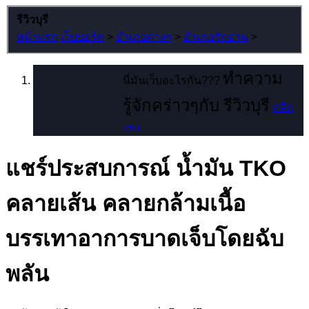
รีวิวบุรี
หน้าแรก
เว็บบอร์ด
>
อำเภอต่างๆ
>
อำเภอรักอ่าน
>
ทำความ
นี่มันเว็บอะไรกัน???
รู้จักคร่าวๆกับ รีวิวบุรี
คลิก
เลย
แชร์ประสบการณ์
น้ำมัน TKO
คลายเส้น คลายกล้ามเนื้อ
บรรเทาอาการบาดเจ็บโดยฉับ
พลัน