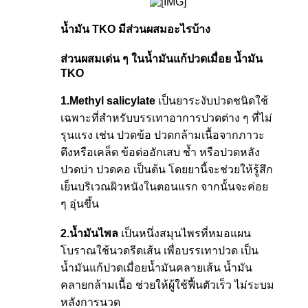
น้ำมัน
TKO มีส่วนผสมอะไรบ้าง
ส่วนผสมเด่น ๆ ในน้ำมันแก้ปวดเมื่อย น้ำมัน
TKO
1.Methyl salicylate
เป็นยาระงับปวดชนิดใช้
เฉพาะที่สำหรับบรรเทาอาการปวดต่าง ๆ ที่ไม่
รุนแรง เช่น ปวดข้อ ปวดกล้ามเนื้อจากภาวะ
ตึงหรือเคล็ด ข้อต่ออักเสบ ช้ำ หรือปวดหลัง
ปวดบ่า ปวดคอ เป็นต้น โดยยานี้จะช่วยให้รู้สึก
เย็นบริเวณผิวหนังในตอนแรก จากนั้นจะค่อย
ๆ อุ่นขึ้น
2.น้ำมันไพล
เป็นหนึ่งสมุนไพรที่หมอแผน
โบราณใช้นวดรีดเส้น เพื่อบรรเทาปวด เป็น
น้ำมันแก้ปวดเมื่อยน้ำมันคลายเส้น น้ำมัน
คลายกล้ามเนื้อ ช่วยให้ผู้ใช้ฟื้นตัวเร็ว ไม่ระบม
หลังการนวด