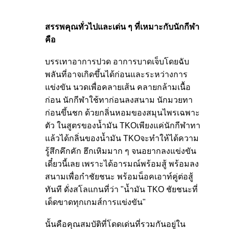
สรรพคุณทั่วไปและเด่น ๆ ที่เหมาะกับนักกีฬา
คือ
บรรเทาอาการปวด อาการบาดเจ็บโดยฉับ
พลันที่อาจเกิดขึ้นได้ก่อนและระหว่างการ
แข่งขัน นวดเพื่อคลายเส้น คลายกล้ามเนื้อ
ก่อน นักกีฬาใช้ทาก่อนลงสนาม นักมวยทา
ก่อนขึ้นชก ด้วยกลิ่นหอมของสมุนไพรเฉพาะ
ตัว ในสูตรของน้ำมัน TKOเพียงแค่นักกีฬาทา
แล้วได้กลิ่นของน้ำมัน TKOจะทำให้ได้ความ
รู้สึกคึกคัก ฮึกเหิมมาก ๆ จนอยากลงแข่งขัน
เดี๋ยวนี้เลย เพราะได้อารมณ์พร้อมสู้ พร้อมลง
สนามเพื่อกำชัยชนะ พร้อมน็อคเอาท์คู่ต่อสู้
ทันที ดั่งสโลแกนที่ว่า "น้ำมัน TKO ชัยชนะที่
เด็ดขาดทุกเกมส์การแข่งขัน"
นั้นคือคุณสมบัติที่โดดเด่นที่รวมกันอยู่ใน