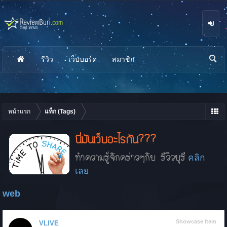
รีวิว
เว็บบอร์ด
สมาชิก
นห
า
หน้าแรก
แท็ก (Tags)
นี่มันเว็บอะไรกัน???
ทำความรู้จักคร่าวๆกับ รีวิวบุรี
คลิก
เลย
web
Showcase Item
VLIVE