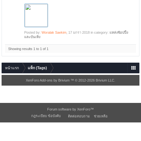
Posted by:
Woralak Saekim
,
17 มกรา 2018
in category:
แหล่งช้อปปิ้ง
และบันเทิง
Showing results 1 to 1 of 1
หน้าแรก
แท็ก (Tags)
XenForo Add-ons by Brivium ™ © 2012-2026 Brivium LLC.
Forum software by XenForo™
กฎระเบียบ ข้อบังคับ
ติดต่อสอบถาม
ช่วยเหลือ