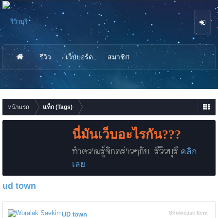
รีวิว
เว็บบอร์ด
สมาชิก
นห
า
หน้าแรก
แท็ก (Tags)
นี่มันเว็บอะไรกัน???
ทำความรู้จักคร่าวๆกับ รีวิวบุรี
คลิก
เลย
ud town
Showcase Item
UD town