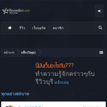
รีวิว
เว็บบอร์ด
สมาชิก
นห
า
หน้าแรก
แท็ก (Tags)
นี่มันเว็บอะไรกัน???
ทำความรู้จักคร่าวๆกับ
รีวิวบุรี
คลิกเลย
ทุกอย่าง60บาท