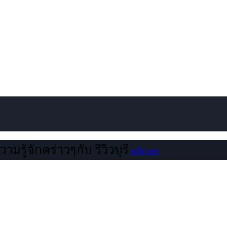
ามรู้จักคร่าวๆกับ รีวิวบุรี
คลิกเลย