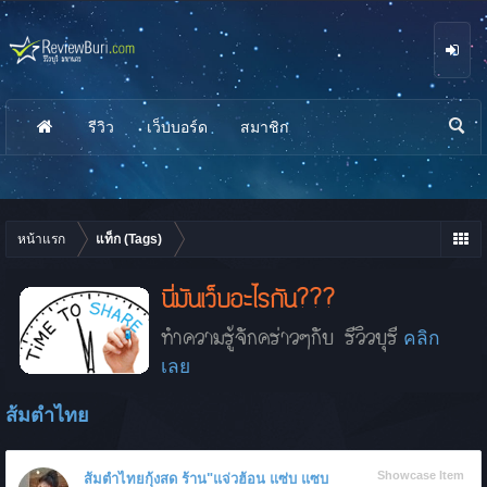
รีวิว
เว็บบอร์ด
สมาชิก
นห
า
หน้าแรก
แท็ก (Tags)
นี่มันเว็บอะไรกัน???
ทำความรู้จักคร่าวๆกับ รีวิวบุรี
คลิก
เลย
ส้มตำไทย
Showcase Item
ส้มตำไทยกุ้งสด ร้าน"แจ่วฮ้อน แซ่บ แซบ