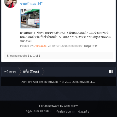
รามคำแหง 14"
การเดินทาง : ขับรถ ถนนรามคำแหง 14 ฝั่งเดอะมอลล์ 2 แนะนำจอดรถที่
เดอะมอลล์ หรือ ปั๊มน้ำในถัดไป 50 เมตร รถประจำทาง รถเมล์ทุกสายที่ผ่าน
หน้ารามฯ...
Posted by:
Aura1123
,
24 กรกฎา 2016
in category:
เมนูอาหาร
Showing results 1 to 1 of 1
หน้าแรก
แท็ก (Tags)
XenForo Add-ons by Brivium ™ © 2012-2026 Brivium LLC.
Forum software by XenForo™
กฎระเบียบ ข้อบังคับ
ติดต่อสอบถาม
ช่วยเหลือ