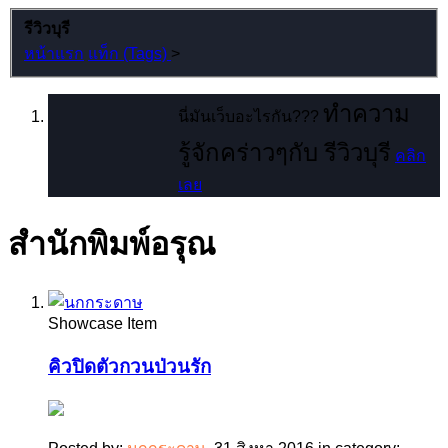
รีวิวบุรี
หน้าแรก
แท็ก (Tags)
>
ทำความ
นี่มันเว็บอะไรกัน???
รู้จักคร่าวๆกับ รีวิวบุรี
คลิก
เลย
สำนักพิมพ์อรุณ
Showcase Item
คิวปิดตัวกวนป่วนรัก