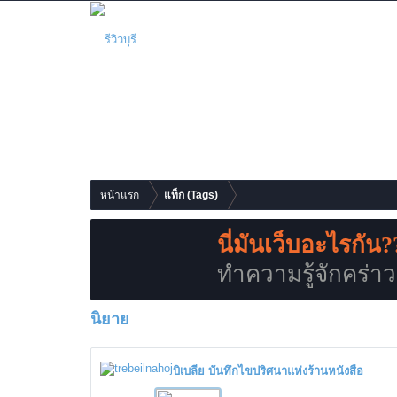
รีวิว
เว็บบอร์ด
สมาชิก
หน้าแรก
แท็ก (Tags)
นี่มันเว็บอะไรกัน?
ทำความรู้จักคร่าวๆก
นิยาย
บิเบลีย บันทึกไขปริศนาแห่งร้านหนังสือ