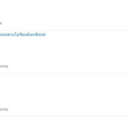
ือ
นรถด่วนโอเรียนท์เอกซ์เพรส
ณกรรม
ณกรรม