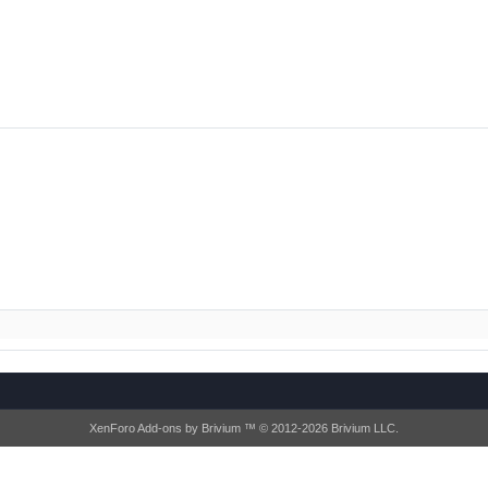
XenForo Add-ons by Brivium ™ © 2012-2026 Brivium LLC.