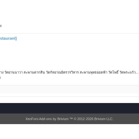
ด
staurant)
ย่าง วัดยานนาวา สะพานตากสิน วัดกัลยาณมิตรวรวิหาร สะพานพุทธยอดฟ้า วัดโพธิ์ วัดพระแก้ว...
ร
XenForo Add-ons by Brivium ™ © 2012-2026 Brivium LLC.