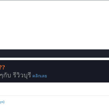
??
ับ รีวิวบุรี
คลิกเลย
ys)