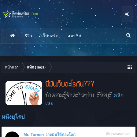
รีวิว
เว็บบอร์ด
สมาชิก
นห
า
หน้าแรก
แท็ก (Tags)
นี่มันเว็บอะไรกัน???
ทำความรู้จักคร่าวๆกับ รีวิวบุรี
คลิก
เลย
หนังยุโรป
Showcase Item
Mr. Turner: วาดฝันให้ก้องโลก