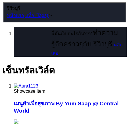
รีวิวบุรี
หน้าแรก
แท็ก (Tags)
>
ทำความ
นี่มันเว็บอะไรกัน???
รู้จักคร่าวๆกับ รีวิวบุรี
คลิก
เลย
เซ็นทรัลเวิล์ด
Showcase Item
เมนูยำเพื่อสุขภาพ By Yum Saap @ Central
World