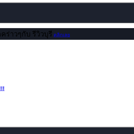
คร่าวๆกับ รีวิวบุรี
คลิกเลย
!!