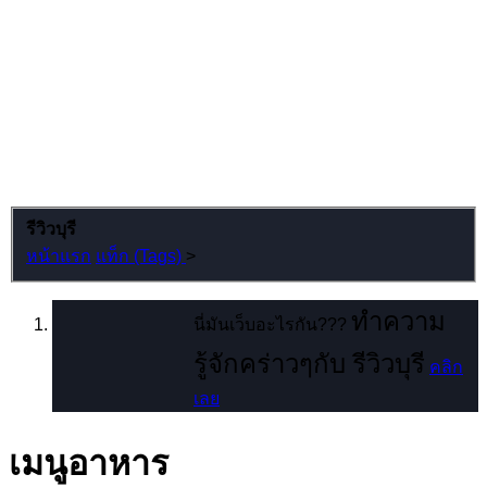
รีวิวบุรี
หน้าแรก
แท็ก (Tags)
>
ทำความ
นี่มันเว็บอะไรกัน???
รู้จักคร่าวๆกับ รีวิวบุรี
คลิก
เลย
เมนูอาหาร