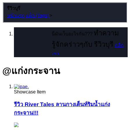
รีวิวบุรี
หน้าแรก
แท็ก (Tags)
>
ทำความ
นี่มันเว็บอะไรกัน???
รู้จักคร่าวๆกับ รีวิวบุรี
คลิก
เลย
@แก่งกระจาน
Showcase Item
รีวิว River Tales ลานกางเต็นท์ริมน้ำแก่ง
กระจาน!!!