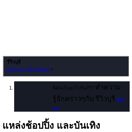
รีวิวบุรี
หน้าแรก
แท็ก (Tags)
>
ทำความ
นี่มันเว็บอะไรกัน???
รู้จักคร่าวๆกับ รีวิวบุรี
คลิก
เลย
แหล่งช้อปปิ้ง และบันเทิง