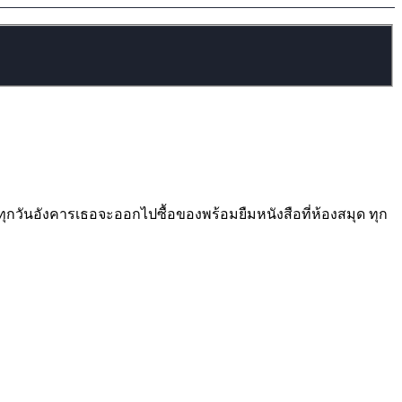
น ทุกวันอังคารเธอจะออกไปซื้อของพร้อมยืมหนังสือที่ห้องสมุด ทุก