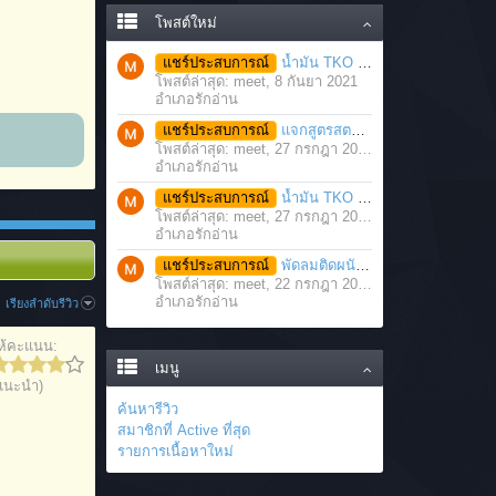
โพสต์ใหม่
แชร์ประสบการณ์
น้ำมัน TKO นวดคลายเส้นคลายกล้ามเนื้อ จากภาวะตึงหรือเคล็ด บาดเจ็บ ได้อย่างฉับพลัน
โพสต์ล่าสุด: meet,
8 กันยา 2021
อำเภอรักอ่าน
แชร์ประสบการณ์
แจกสูตรสตรอว์เบอร์รี่โยเกิร์ตสมูทตี้ ทำง่าย อร่อย แค่มีเครื่องปั่นน้ำผลไม้
โพสต์ล่าสุด: meet,
27 กรกฎา 2021
อำเภอรักอ่าน
แชร์ประสบการณ์
น้ำมัน TKO คลายเส้น คลายกล้ามเนื้อ บรรเทาอาการบาดเจ็บโดยฉับพลัน
โพสต์ล่าสุด: meet,
27 กรกฎา 2021
อำเภอรักอ่าน
แชร์ประสบการณ์
พัดลมติดผนัง มอเตอร์ประสิทธิภาพสูง ติดตั้งง่าย ประหยัดพื้นที่
โพสต์ล่าสุด: meet,
22 กรกฎา 2021
อำเภอรักอ่าน
เรียงลำดับรีวิว
ห้คะแนน:
เมนู
แนะนำ)
ค้นหารีวิว
สมาชิกที่ Active ที่สุด
รายการเนื้อหาใหม่