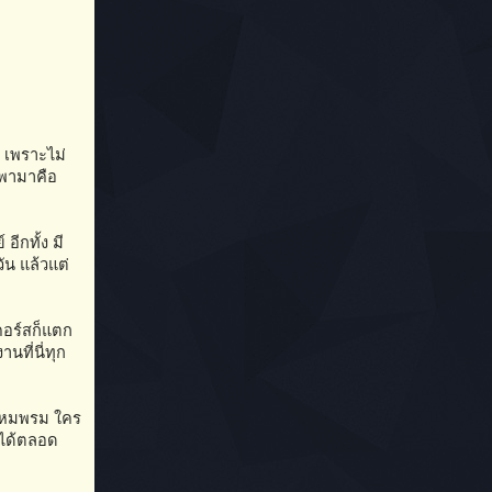
 เพราะไม่
่พามาคือ
อีกทั้ง มี
ัน แล้วแต่
ะคอร์สก็แตก
ที่นี่ทุก
ง ไหมพรม ใคร
มได้ตลอด