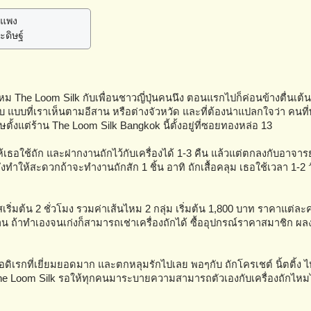
์แพง
ะดิษฐ์
 The Loom Silk กับเพื่อนชาวญี่ปุ่นคนนึง ตอนแรกไปก็ค่อนข้างตื่นเต้น
บ แบบที่เราเห็นตามอีสาน หรือต่างจัวหวัด และที่ต้องน่าแปลกใจว่า คนที
ศษตั้งแต่ร้าน The Loom Silk Bangkok นี้ตั้งอยู่ที่ซอยทองหล่อ 13
่องให้เธอใช้ถัก และฝากงานถักไว้กับเครื่องได้ 1-3 คืน แล้วแต่ตกลงกับอาจารย์ 
ทำให้สะดวกถ้าจะทำงานถักสัก 1 ชิ้น อาทิ ถักเสื้อคลุม เธอใช้เวลา 1-2 ว
์สเริ่มต้น 2 ชั่วโมง รวมค่าเส้นไหม 2 กลุ่ม เริ่มต้น 1,800 บาท ราคาแต่ล
้าทำเองจนเก่งก็สามารถเช่าเครื่องถักได้ ซื้ออุปกรณ์ราคาสมาชิก ผลงาน
องานอดิเรกที่เยี่ยมยอดมาก และตกหลุมรักไปเลย พอๆกับ ถักโครเชต์ นิ้ตติ้
e Loom Silk รอให้ทุกคนมาระบายความสามารถตัวเองกับเครื่องถักไห