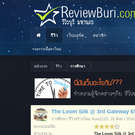
รีวิว
เว็บบอร์ด
สมาชิก
รายการเนื้อหาใหม่
หน้าแรก
รีวิว
การศึกษา
นี่มันเว็บอะไรกัน???
ทำความรู้จักคร่าวๆกับ รีวิวบ
The Loom Silk @ 3rd Gateway E
การศึกษา
รีวิวสร้างโดย
Aura1123
,
16 สิงหา 2016
คะแนนเฉลี่ย:
คำบรรยาย:
The Loom Silk @ 3rd