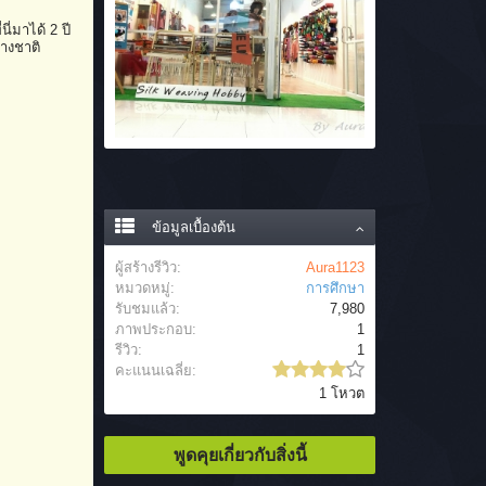
่มาได้ 2 ปี
่างชาติ
ข้อมูลเบื้องต้น
ผู้สร้างรีวิว:
Aura1123
หมวดหมู่:
การศึกษา
รับชมแล้ว:
7,980
ภาพประกอบ:
1
รีวิว:
1
คะแนนเฉลี่ย:
1 โหวต
พูดคุยเกี่ยวกับสิ่งนี้