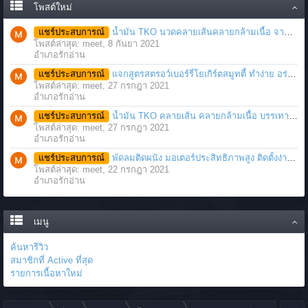
โพสต์ใหม่
แชร์ประสบการณ์
น้ำมัน TKO นวดคลายเส้นคลายกล้ามเนื้อ จากภาวะตึงหรือเคล็ด บาดเจ็บ ได้อย่างฉับพลัน
โพสต์ล่าสุด: meet,
8 กันยา 2021
อำเภอรักอ่าน
แชร์ประสบการณ์
แจกสูตรสตรอว์เบอร์รี่โยเกิร์ตสมูทตี้ ทำง่าย อร่อย แค่มีเครื่องปั่นน้ำผลไม้
โพสต์ล่าสุด: meet,
27 กรกฎา 2021
อำเภอรักอ่าน
แชร์ประสบการณ์
น้ำมัน TKO คลายเส้น คลายกล้ามเนื้อ บรรเทาอาการบาดเจ็บโดยฉับพลัน
โพสต์ล่าสุด: meet,
27 กรกฎา 2021
อำเภอรักอ่าน
แชร์ประสบการณ์
พัดลมติดผนัง มอเตอร์ประสิทธิภาพสูง ติดตั้งง่าย ประหยัดพื้นที่
โพสต์ล่าสุด: meet,
22 กรกฎา 2021
อำเภอรักอ่าน
เมนู
ค้นหารีวิว
สมาชิกที่ Active ที่สุด
รายการเนื้อหาใหม่