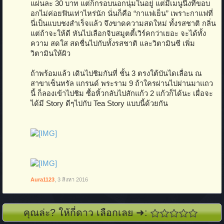
แผ่นละ 30 บาท แต่ก็กรอบนอกนุ่มในอยู่ แต่มีเมนูนึงที่ขอบ
อกไม่ค่อยฟินเท่าไหร่นัก นั่นก็คือ “กาแฟเย็น” เพราะกาแฟที่
นี่เป็นแบบชงสำเร็จแล้ว จึงขาดความสดใหม่ ทั้งรสชาติ กลิ่น
แต่ถ้าจะให้ดี หันไปเลือกจิบสมูตตี้เวิร์คกว่าเยอะ จะได้ทั้ง
ความ สดใส สดชื่นไปกับทั้งรสชาติ และวิตามินซี เพิ่ม
วิตามินให้ผิว
ถ้าพร้อมแล้ว เดินไปชิมกันที่ ชั้น 3 ตรงใต้บันไดเลื่อน ณ
สาขาเซ็นทรัล แกรนด์ พระราม 9 ถ้าใครผ่านไปผ่านมาแถว
นี้ ก็ลองเข้าไปชิม ซื้อหิ้วกลับไปสักแก้ว 2 แก้วก็ได้นะ เผื่อจะ
ได้มี Story ดีๆไปกับ Tea Story แบบนี้ด้วยกัน
Aura1123
,
3 สิงหา 2016
คุณล่ะ? ให้กี่ดาว เลือกเลย ➜: