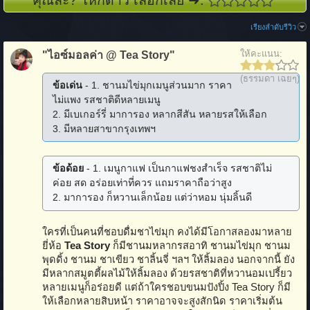
คุณล่ะ? ให้กี่ดาว เลือกเลย ➜:
เรียงลำดับรีวิว
ให้คะแนน:
"ไอซ์มอลค่า @ Tea Story"
(ธรรมดา เฉยๆ)
ข้อเด่น
- 1. ชานมไข่มุกเมนูส่วนมาก ราคา
ไม่แพง รสชาติดีหลายเมนู
2. มีเบเกอร์รี่ มาการอง หลากสีสัน หลายรสให้เลือก
3. มีหลายสาขากรุงเทพฯ
ข้อด้อย
- 1. เมนูกาแฟ เป็นกาแฟชงสำเร็จ รสชาติไม่
ค่อย สด อร่อยเท่าที่ควร แถมราคาถือว่าสูง
2. มาการอง ก็หวานเล็กน้อย แต่ว่าหอม นุ่มลิ้นดี
ใครที่เป็นคนที่ชอบดื่มชาไข่มุก คงได้มีโอกาสลองมาหลาย
ยี่ห้อ
Tea Story
ก็มีชานมหลากรสอาทิ ชานมไข่มุก ชานม
พุดดิ้ง ชานม ชาเขียว ชาลิ้นจี่ ฯลฯ ให้ลิ้มลอง นอกจากนี้ ยัง
มีหลากสมูตตี้ผลไม้ให้ลิ้มลอง ด้วยรสชาติที่หวานอมเปรี้ยว
หลายเมนูก็อร่อยดี แต่ถ้าใครชอบขนมปังปิ้ง Tea Story ก็มี
ให้เลือกหลายสิบหน้า ราคาอาจจะสูงสักนิด ราคาเริ่มต้น