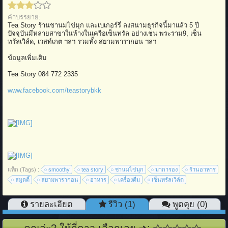
คำบรรยาย:
Tea Story ร้านชานมไข่มุก และเบเกอร์รี่ ลงสนามธุรกิจนี้มาแล้ว 5 ปี
ปัจจุบันมีหลายสาขาในห้างในเครือเซ็นทรัล อย่างเช่น พระราม9, เซ็น
ทรัลเวิล์ด, เวสท์เกต ฯลฯ รวมทั้ง สยามพารากอน ฯลฯ
ข้อมูลเพิ่มเติม
Tea Story 084 772 2335
www.facebook.com/teastorybkk
แท็ก (Tags) :
smoothy
tea story
ชานมไข่มุก
มาการอง
ร้านอาหาร
สมูตตี้
สยามพารากอน
อาหาร
เครื่องดื่ม
เซ็นทรัลเวิล์ด
รายละเอียด
รีวิว (1)
พูดคุย (0)