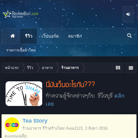
รีวิว
เว็บบอร์ด
สมาชิก
นห
า
รายการเนื้อหาใหม่
หน้าแรก
รีวิว
อาหาร
ร้านอาหาร
นี่มันเว็บอะไรกัน???
ทำความรู้จักคร่าวๆกับ รีวิวบุรี
คลิก
เลย
Tea Story
ร้านอาหาร
รีวิวสร้างโดย
Aura1123
,
3 สิงหา 2016
คะแนนเฉลี่ย: