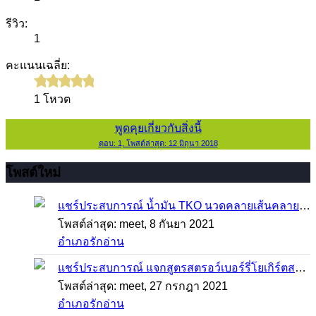
รีวิว:
1
คะแนนเฉลี่ย:
1 โหวต
พูดคุยเกี่ยวกับสิ่งนี้
ตอบ: 1, โพสต์ล่าสุด: 12 มิถุนา 2018
โพสต์ใหม่
แชร์ประสบการณ์
น้ำมัน TKO นวดคลายเส้นคลายกล้ามเนื้อ จากภาวะตึงหรือเคล็ด บาดเจ็บ ได้อย่างฉับพลัน
โพสต์ล่าสุด: meet,
8 กันยา 2021
อำเภอรักอ่าน
แชร์ประสบการณ์
แจกสูตรสตรอว์เบอร์รี่โยเกิร์ตสมูทตี้ ทำง่าย อร่อย แค่มีเครื่องปั่นน้ำผลไม้
โพสต์ล่าสุด: meet,
27 กรกฎา 2021
อำเภอรักอ่าน