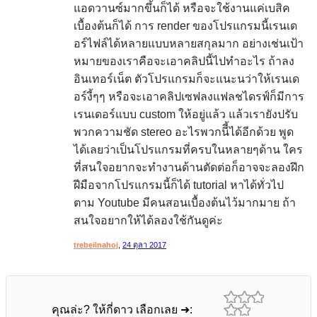
แอดวานซ์มากขึ้นก็ได้ หรือจะใช้งานแค่เบสิค
เบื้องต้นก็ได้ การ render ของโปรแกรมนี้เรนเด
อร์ไฟล์ได้หลายแบบหลายสกุลมาก อย่างเช่นเป้า
หมายของเราคือจะเอาคลิปนี้ไปทำอะไร ถ้าลง
อินเทอร์เน็ต ตัวโปรแกรมก็จะแนะนว่าให้เรนเด
อร์งี้ๆๆ หรือจะเอาคลิปเซฟลงแฟลชไดรฟ์ก็มีการ
เรนเดอร์แบบ custom ให้อยู่แล้ว แล้วเรายังปรับ
พวกความชัด stereo อะไรพวกนีี้ได้อีกด้วย พูด
ได้เลยว่าเป็นโปรแกรมที่ครบในหลายๆด้าน ใคร
ที่สนใจอยากจะทำงานด้านตัดต่อก็อาจจะลองฝึก
ฝีมือจากโปรแกรมนี้ก็ได้ tutorial หาได้ทั่วไป
ตาม Youtube มีคนสอนเบื้องต้นไว้มากมาย ถ้า
สนใจอยากให้ได้ลองใช้กันดูค่ะ
trebeilnahoj
,
24 ตุลา 2017
คุณล่ะ? ให้กี่ดาว เลือกเลย ➜: