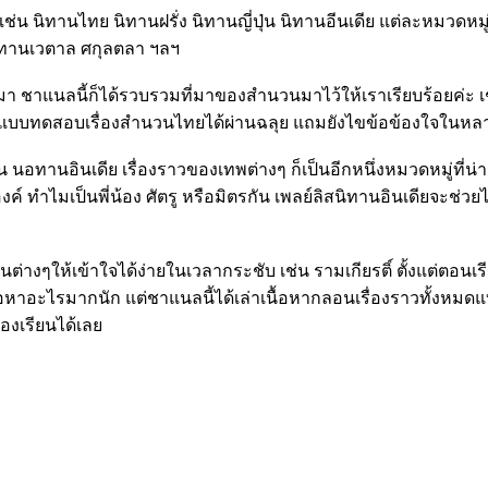
่น นิทานไทย นิทานฝรั่ง นิทานญี่ปุ่น นิทานอีนเดีย แต่ละหมวดหม
 นิทานเวตาล ศกุลตลา ฯลฯ
่มา ชาแนลนี้ก็ได้รวบรวมที่มาของสำนวนมาไว้ให้เราเรียบร้อยค่ะ
แบบทดสอบเรื่องสำนวนไทยได้ผ่านฉลุย แถมยังไขข้อข้องใจในหล
ช่น นอทานอินเดีย เรื่องราวของเทพต่างๆ ก็เป็นอีกหนึ่งหมวดหมู่ที
ทำไมเป็นพี่น้อง ศัตรู หรือมิตรกัน เพลย์ลิสนิทานอินเดียจะช่วยไขข
านต่างๆให้เข้าใจได้ง่ายในเวลากระชับ เช่น รามเกียรติ์ ตั้งแต่ต
ื้อหาอะไรมากนัก แต่ชาแนลนี้ได้เล่าเนื้อหากลอนเรื่องราวทั้งหมดแบ
องเรียนได้เลย