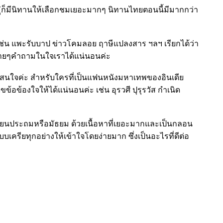
ู่ก็มีนิทานให้เลือกชมเยอะมากๆ นิทานไทยตอนนี้มีมากกว่า
 เช่น แพะรับบาป ข่าวโคมลอย ฤาษีแปลงสาร ฯลฯ เรียกได้ว่า
ายๆคำถามในใจเราได้แน่นอนค่ะ
่น่าสนใจค่ะ สำหรับใครที่เป็นแฟนหนังมหาเทพของอินเดีย
้อข้องใจให้ได้แน่นอนค่ะ เช่น อุรวศี ปุรุรวัส กำเนิด
อนเรียนประถมหรือมัธยม ด้วยเนื้อหาที่เยอะมากและเป็นกลอน
บเครียทุกอย่างให้เข้าใจโดยง่ายมาก ซึ่งเป็นอะไรที่ดีต่อ