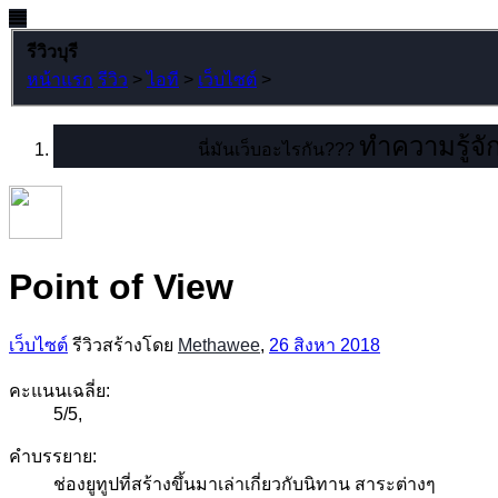
รีวิวบุรี
หน้าแรก
รีวิว
>
ไอที
>
เว็บไซต์
>
ทำความรู้จัก
นี่มันเว็บอะไรกัน???
Point of View
เว็บไซต์
รีวิวสร้างโดย
Methawee
,
26 สิงหา 2018
คะแนนเฉลี่ย:
5
/
5
,
คำบรรยาย:
ช่องยูทูปที่สร้างขึ้นมาเล่าเกี่ยวกับนิทาน สาระต่างๆ