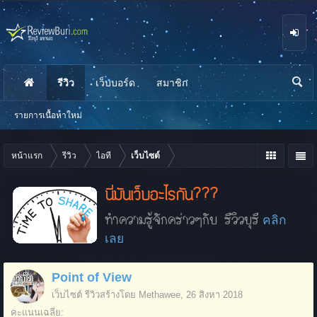
รีวิว
เว็บบอร์ด
สมาชิก
นห
า
รายการเนื้อหาใหม่
หน้าแรก
รีวิว
ไอที
เว็บไซต์
นี่มันเว็บอะไรกัน???
ทำความรู้จักคร่าวๆกับ รีวิวบุรี
คลิก
เลย
Point of View
เว็บไซต์
รีวิวสร้างโดย
Methawee
,
26 สิงหา 2018
คะแนนเฉลี่ย: