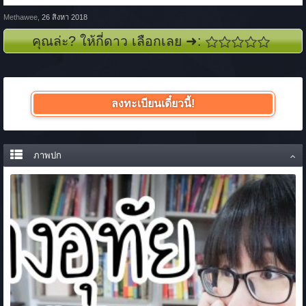
Methawee
,
26 สิงหา 2018
คุณล่ะ? ให้กี่ดาว เลือกเลย ➜:
ลงทะเบียนเดี๋ยวนี้!
ภาพปก