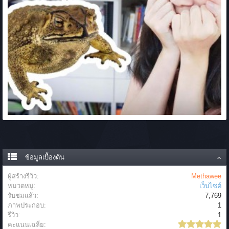
ข้อมูลเบื้องต้น
ผู้สร้างรีวิว:
Methawee
หมวดหมู่:
เว็บไซต์
รับชมแล้ว:
7,769
ภาพประกอบ:
1
รีวิว:
1
คะแนนเฉลี่ย: