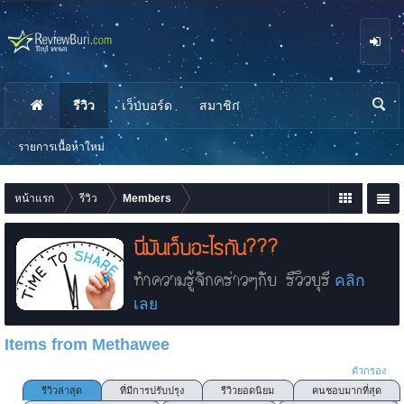
รีวิว
เว็บบอร์ด
สมาชิก
นห
า
รายการเนื้อหาใหม่
หน้าแรก
รีวิว
Members
นี่มันเว็บอะไรกัน???
ทำความรู้จักคร่าวๆกับ รีวิวบุรี
คลิก
เลย
Items from Methawee
ตัวกรอง
รีวิวล่าสุด
ที่มีการปรับปรุง
รีวิวยอดนิยม
คนชอบมากที่สุด