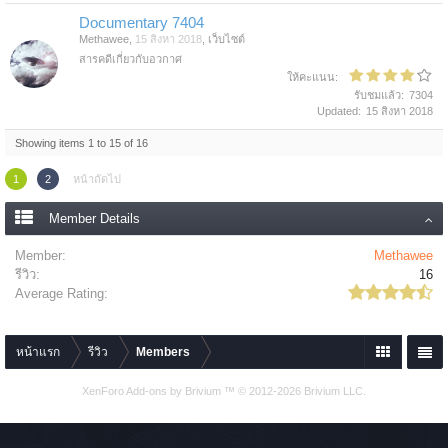
Documentary 7404
Methawee
,
15 สิงหา 2018
,
เว็บไซต์
สารคดีเกี่ยวกับอวกาศ
ให้คะแนน:
รับชมแล้ว:
7304
Updated:
15 สิงหา 2018
Showing items 1 to 15 of 16
1
2
หน้าถัดไป
Member Details
Member:
Methawee
รีวิว:
16
Average Rating:
หน้าแรก
รีวิว
Members
XenForo Add-ons by Brivium ™ © 2012-2026 Brivium LLC.