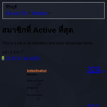
รีวิวบุรี
หน้าแรก
รีวิว
>
Members
>
สมาชิกที่ Active ที่สุด
This is a list of all members that have showcase items
หน้า 1 จาก 7
1
2
3
4
5
6
7
หน้าถัดไป
320
trebeilnahoj
รีวิว
Member
ข้อความโพสต์:
322
คำชอบใจ:
0
คะแนนสะสม:
16