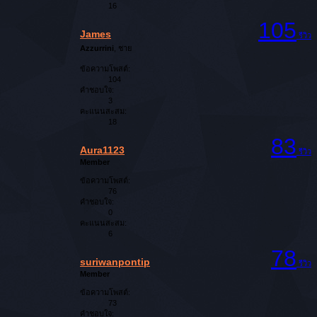
16
105
James
รีวิว
Azzurrini
, ชาย
ข้อความโพสต์:
104
คำชอบใจ:
3
คะแนนสะสม:
18
83
Aura1123
รีวิว
Member
ข้อความโพสต์:
76
คำชอบใจ:
0
คะแนนสะสม:
6
78
suriwanpontip
รีวิว
Member
ข้อความโพสต์:
73
คำชอบใจ: