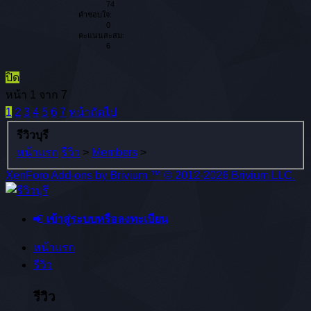
74
คำชอบใจ:
0
คะแนนสะสม:
6
ปิด
หน้า 1 จาก 7
1
2
3
4
5
6
7
หน้าถัดไป
รีวิวบุรี
หน้าแรก
รีวิว
>
Members
>
XenForo Add-ons by Brivium ™ © 2012-2026 Brivium LLC.
เข้าสู่ระบบหรือลงทะเบียน
หน้าแรก
รีวิว
รีวิว