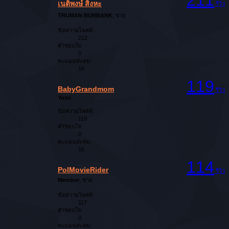
211
เนติพงษ์ สิงหะ
รีวิว
TRUMAN BURBANK
, ชาย
ข้อความโพสต์:
212
คำชอบใจ:
0
คะแนนสะสม:
16
119
BabyGrandmom
รีวิว
Yumi
ข้อความโพสต์:
119
คำชอบใจ:
0
คะแนนสะสม:
16
114
PolMovieRider
รีวิว
Member
, ชาย
ข้อความโพสต์:
117
คำชอบใจ:
0
คะแนนสะสม: