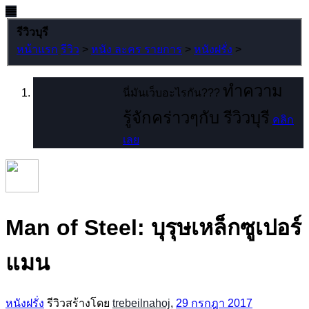
รีวิวบุรี
หน้าแรก
รีวิว
>
หนัง ละคร รายการ
>
หนังฝรั่ง
>
ทำความ
นี่มันเว็บอะไรกัน???
รู้จักคร่าวๆกับ รีวิวบุรี
คลิก
เลย
Man of Steel: บุรุษเหล็กซูเปอร์
แมน
หนังฝรั่ง
รีวิวสร้างโดย
trebeilnahoj
,
29 กรกฎา 2017