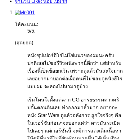
จำนวน Like: น้อยไปมาก
ให้คะแนน:
5
/
5
,
(สุดยอด)
หนังซุปเปอร์ฮีโร่ไม่ใช่แนวของผมนะครับ
ปกติเลยไม่ขอรีวิวหนังพวกนี้ดีกว่า แต่สำหรับ
เรื่องนี้เป็นข้อยกเว้น เพราะดูแล้วมันสะใจมาก
เลยอยากมาบอกต่อเผื่อคนที่ไม่ชอบดูหนังฮีโร่
แบบผม จะลองไปหามาดูบ้าง
เริ่มโดนใจตั้งแต่ฉาก CG อารยธรรมดาวคริ
ปตั้นตอนต้นเลย ทำออกมาล้ำมาก อยากกะ
หนัง Star Wars ดูแล้วอลังการ ถูกใจจริงๆ คือ
ในเวอร์ชั่นก่อนๆจะบอกแค่ว่า ดาวมันระเบิด
ไปเฉยๆ แต่เวอร์ชั่นนี้ จะมีการแต่งเติมเนื้อหา
ให้ดูมีที่มาที่ไปที่ซับซ้อนมากขึ้น ได้เห็นเรื่อง