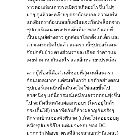
ราวตอนก่อนดาวระเบิดว่าเกิดอะไรขึ้น ไปๆ
มาๆ ดูแล้วจะคล้ายๆ ดราก้อนบอล ความจริง
แต่เดิมดราก้อนบอลก็เหมือนจะก๊อปพล็อตจาก
ซุปเปอร์แมน ตรงประเด็นที่มาของตัวเอกที่
เป็นมนุษย์ต่างดาว ถูกส่งมาโลกตั้งแต่เด็ก และ
ดาวแม่ระเบิดไปแล้ว แต่คราวนี้ซุปเปอร์แมน
ก๊อปกลับบ้าง ตรงส่วนรายละเอียด ว่าดาวแม่
เคยทำมาหากินอะไร และอีกหลายๆประเด็น
ฉากบู๊เรื่องนี้คือส่วนที่ชอบที่สุด เหมือนดรา
ก้อนบอลมากๆ แต่สมจริงกว่า ยกตัวอย่างตอน
ซุปเปอร์แมนบินขึ้นมันจะไม่ใช่ลอยขึ้นไป
สวยๆนิ่งๆ แต่นี่อารมณ์เหมือนจรวดตอนพุ่งขึ้น
ไป จะมีคลื่นพลังแผ่ออกรอบๆ (ใครอยู่ใกล้ๆ
กระเด็นได้) เวลาฟัดกันก็ล้างผลาญกันจริงๆ
ตึกรามบ้านช่องพังพินาศ (แม้จะไม่ค่อยชอบดู
หนังซุปเปอร์ฮีโร่ แต่ผมจะชอบของ DC
มากกว่า Marvel ตรงที่ล้างผลาญกว่านี่แหละ)