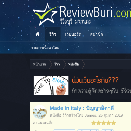
รีวิว
เว็บบอร์ด
สมาชิก
รายการเนื้อหาใหม่
หน้าแรก
รีวิว
หนังสือ
นี่มันเว็บอะไรกัน???
ทำความรู้จักคร่าวๆกับ รีวิวบ
Made in Italy : ปัญญาอิตาลี
หนังสือ
รีวิวสร้างโดย
James
,
26 กุมภา 2019
คะแนนเฉลี่ย: