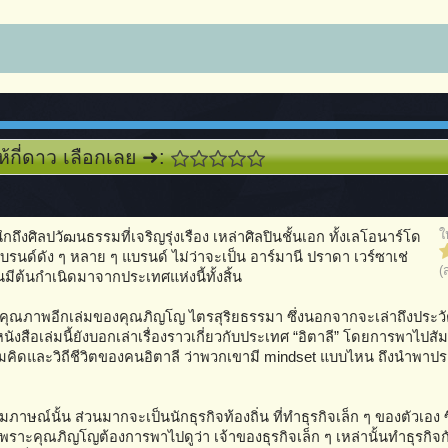
ห้กี่ดาว เลือกเลย ➜:
ใ
กถึงศิลปวัฒนธรรมที่เจริญรุ่งเรือง เหล่าศิลปินชั้นเอก ทั้งเลโอนาร์โด
บรนด์ดัง ๆ หลาย ๆ แบรนด์ ไม่ว่าจะเป็น อาร์มานี ปราดา เวร์ซาเช่
(
ีต้นกำเนิดมาจากประเทศแห่งนี้ทั้งสิ้น
งานคุณภาพอีกเล่มของคุณภิญโญ ไตรสุริยธรรมา ซึ่งนอกจากจะเล่าถึงประวั
หนังสือเล่มนี้ยังบอกเล่าเรื่องราวเกี่ยวกับประเทศ “อิตาลี” โดยการพาไป
งความคิดและวิถีชีวิตของคนอิตาลี ว่าพวกเขามี mindset แบบไหน ถึงนำพา
าษณ์นั้น ส่วนมากจะเป็นนักธุรกิจท้องถิ่น ที่ทำธุรกิจเล็ก ๆ ของตัวเอง ซ
พราะคุณภิญโญต้องการพาไปดูว่า เจ้าของธุรกิจเล็ก ๆ เหล่านั้นทำธุรกิจกั