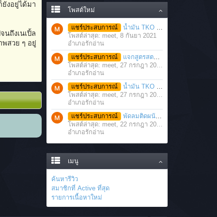
ยังอยู่ได้มา
โพสต์ใหม่
แชร์ประสบการณ์
น้ำมัน TKO นวดคลายเส้นคลายกล้ามเนื้อ จากภาวะตึงหรือเคล็ด บาดเจ็บ ได้อย่างฉับพลัน
จนถึงเนเปิ้ล
โพสต์ล่าสุด: meet,
8 กันยา 2021
าพสวย ๆ อยู่
อำเภอรักอ่าน
แชร์ประสบการณ์
แจกสูตรสตรอว์เบอร์รี่โยเกิร์ตสมูทตี้ ทำง่าย อร่อย แค่มีเครื่องปั่นน้ำผลไม้
โพสต์ล่าสุด: meet,
27 กรกฎา 2021
อำเภอรักอ่าน
แชร์ประสบการณ์
น้ำมัน TKO คลายเส้น คลายกล้ามเนื้อ บรรเทาอาการบาดเจ็บโดยฉับพลัน
โพสต์ล่าสุด: meet,
27 กรกฎา 2021
อำเภอรักอ่าน
แชร์ประสบการณ์
พัดลมติดผนัง มอเตอร์ประสิทธิภาพสูง ติดตั้งง่าย ประหยัดพื้นที่
โพสต์ล่าสุด: meet,
22 กรกฎา 2021
อำเภอรักอ่าน
เมนู
ค้นหารีวิว
สมาชิกที่ Active ที่สุด
รายการเนื้อหาใหม่