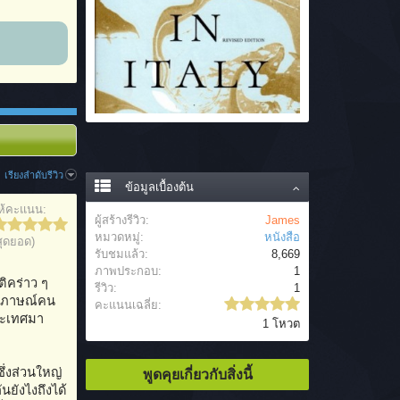
เรียงลำดับรีวิว
ข้อมูลเบื้องต้น
ห้คะแนน:
ผู้สร้างรีวิว:
James
หมวดหมู่:
หนังสือ
สุดยอด)
รับชมแล้ว:
8,669
ภาพประกอบ:
1
ติคร่าว ๆ
รีวิว:
1
สัมภาษณ์คน
คะแนนเฉลี่ย:
ประเทศมา
1 โหวต
ึ่งส่วนใหญ่
พูดคุยเกี่ยวกับสิ่งนี้
นยังไงถึงได้