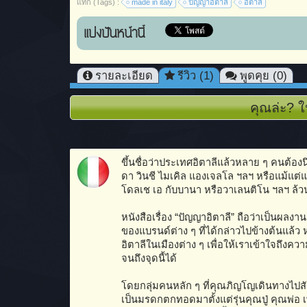
แท็ก (Tags) :
made in italy
ปัญญาอิตาลี
อิตาลี
แบ่งปันหน้านี้
รายละเอียด
รีวิว (1)
พูดคุย (0)
คุณล่ะ? ใ
ขึ้นชื่อว่าประเทศอิตาลีแล้วหลาย ๆ คนต้องนึ
ดา วินชี ไมเคิล แองเจลโล ฯลฯ หรือแม้แต่แ
โดลเช เอ กับบานา หรือวาเลนติโน ฯลฯ ล้วนม
หนังสือเรื่อง “ปัญญาอิตาลี” ถือว่าเป็นผล
ของแบรนด์ต่าง ๆ ที่ได้กล่าวไปข้างต้นแล้ว 
อิตาลีในเมืองต่าง ๆ เพื่อให้เราเข้าใจถึ
จนถึงจุดนี้ได้
โดยกลุ่มคนหลัก ๆ ที่คุณภิญโญเดินทางไปสัมภ
เป็นมรดกตกทอดมาตั้งแต่รุ่นคุณปู่ คุณพ่อ เ