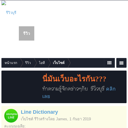
รีวิว
เว็บบอร์ด
สมาชิก
นห
า
รายการเนื้อหาใหม่
หน้าแรก
รีวิว
ไอที
เว็บไซต์
นี่มันเว็บอะไรกัน???
ทำความรู้จักคร่าวๆกับ รีวิวบุรี
คลิก
เลย
Line Dictionary
เว็บไซต์
รีวิวสร้างโดย
James
,
1 กันยา 2019
คะแนนเฉลี่ย: