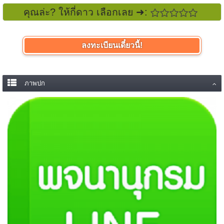
คุณล่ะ? ให้กี่ดาว เลือกเลย ➜:
ลงทะเบียนเดี๋ยวนี้!
ภาพปก