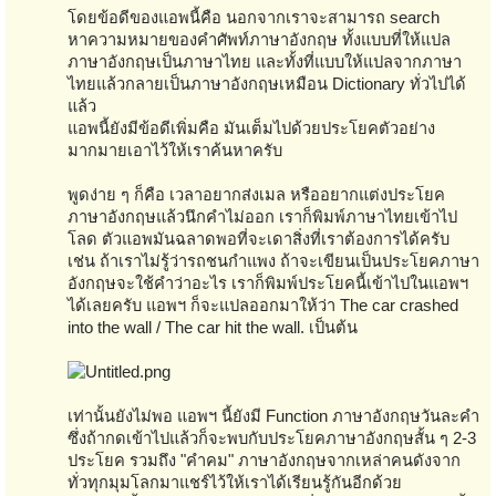
โดยข้อดีของแอพนี้คือ นอกจากเราจะสามารถ search
หาความหมายของคำศัพท์ภาษาอังกฤษ ทั้งแบบที่ให้แปล
ภาษาอังกฤษเป็นภาษาไทย และทั้งที่แบบให้แปลจากภาษา
ไทยแล้วกลายเป็นภาษาอังกฤษเหมือน Dictionary ทั่วไปได้
แล้ว
แอพนี้ยังมีข้อดีเพิ่มคือ มันเต็มไปด้วยประโยคตัวอย่าง
มากมายเอาไว้ให้เราค้นหาครับ
พูดง่าย ๆ ก็คือ เวลาอยากส่งเมล หรืออยากแต่งประโยค
ภาษาอังกฤษแล้วนึกคำไม่ออก เราก็พิมพ์ภาษาไทยเข้าไป
โลด ตัวแอพมันฉลาดพอที่จะเดาสิ่งที่เราต้องการได้ครับ
เช่น ถ้าเราไม่รู้ว่ารถชนกำแพง ถ้าจะเขียนเป็นประโยคภาษา
อังกฤษจะใช้คำว่าอะไร เราก็พิมพ์ประโยคนี้เข้าไปในแอพฯ
ได้เลยครับ แอพฯ ก็จะแปลออกมาให้ว่า The car crashed
into the wall / The car hit the wall. เป็นต้น
เท่านั้นยังไม่พอ แอพฯ นี้ยังมี Function ภาษาอังกฤษวันละคำ
ซึ่งถ้ากดเข้าไปแล้วก็จะพบกับประโยคภาษาอังกฤษสั้น ๆ 2-3
ประโยค รวมถึง "คำคม" ภาษาอังกฤษจากเหล่าคนดังจาก
ทั่วทุกมุมโลกมาแชร์ไว้ให้เราได้เรียนรู้กันอีกด้วย