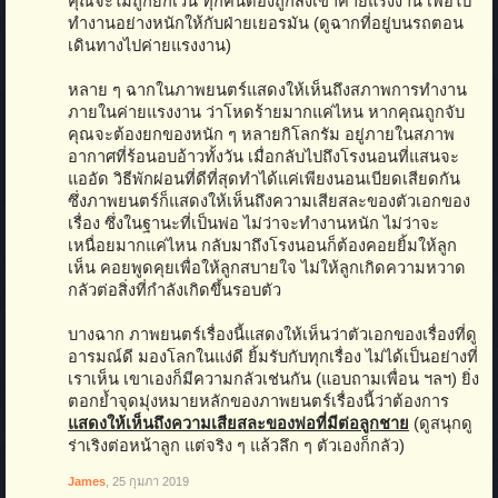
คุณจะไม่ถูกยกเว้น ทุกคนต้องถูกส่งเข้าค่ายแรงงาน เพื่อไป
ทำงานอย่างหนักให้กับฝ่ายเยอรมัน (ดูฉากที่อยู่บนรถตอน
เดินทางไปค่ายแรงงาน)
หลาย ๆ ฉากในภาพยนตร์แสดงให้เห็นถึงสภาพการทำงาน
ภายในค่ายแรงงาน ว่าโหดร้ายมากแค่ไหน หากคุณถูกจับ
คุณจะต้องยกของหนัก ๆ หลายกิโลกรัม อยู่ภายในสภาพ
อากาศที่ร้อนอบอ้าวทั้งวัน เมื่อกลับไปถึงโรงนอนที่แสนจะ
แออัด วิธีพักผ่อนที่ดีที่สุดทำได้แค่เพียงนอนเบียดเสียดกัน
ซึ่งภาพยนตร์ก็แสดงให้เห็นถึงความเสียสละของตัวเอกของ
เรื่อง ซึ่งในฐานะที่เป็นพ่อ ไม่ว่าจะทำงานหนัก ไม่ว่าจะ
เหนื่อยมากแค่ไหน กลับมาถึงโรงนอนก็ต้องคอยยิ้มให้ลูก
เห็น คอยพูดคุยเพื่อให้ลูกสบายใจ ไม่ให้ลูกเกิดความหวาด
กลัวต่อสิ่งที่กำลังเกิดขึ้นรอบตัว
บางฉาก ภาพยนตร์เรื่องนี้แสดงให้เห็นว่าตัวเอกของเรื่องที่ดู
อารมณ์ดี มองโลกในแง่ดี ยิ้มรับกับทุกเรื่อง ไม่ได้เป็นอย่างที่
เราเห็น เขาเองก็มีความกลัวเช่นกัน (แอบถามเพื่อน ฯลฯ) ยิ่ง
ตอกย้ำจุดมุ่งหมายหลักของภาพยนตร์เรื่องนี้ว่าต้องการ
แสดงให้เห็นถึงความเสียสละของพ่อที่มีต่อลูกชาย
(ดูสนุกดู
ร่าเริงต่อหน้าลูก แต่จริง ๆ แล้วลึก ๆ ตัวเองก็กลัว)
James
,
25 กุมภา 2019