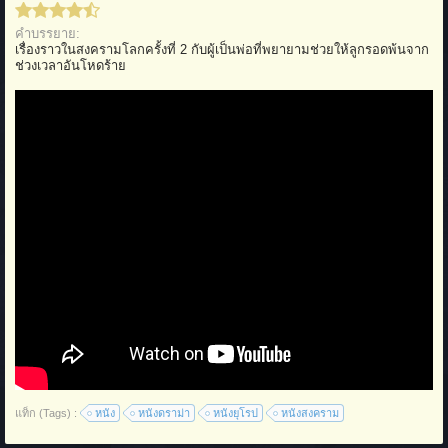
คำบรรยาย:
เรื่องราวในสงครามโลกครั้งที่ 2 กับผู้เป็นพ่อที่พยายามช่วยให้ลูกรอดพ้นจาก
ช่วงเวลาอันโหดร้าย
แท็ก (Tags) :
หนัง
หนังดราม่า
หนังยุโรป
หนังสงคราม