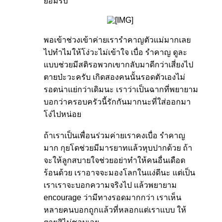
ยอมรับ
​
พอเข้าช่วงเข้าค่ายเรารำคาญตัวแม่มากเลย
ไปทำไมให้โง่วะไม่เข้าใจ เบื่อ รำคาญ ดูละ
แบบช่วยมีสติรอพวกเขากลับมาดีกว่าเสี่ยงไป
ตายป่ะวะครับ เกิดสองคนนั้นรอดตัวเองไม่
รอดน่าแย่กว่าเดิมนะ เราว่าเป็นฉากที่พยายาม
บอกว่าครอบครัวนี้รักกันมากนะที่ใส่ออกมา
โง่ไปหน่อย
ถ้าเราเป็นเพื่อนร่วมค่ายเราคงเบื่อ รำคาญ
มาก กุยโดช่วยมีมารยาทแล้วหุบปากด้วย ถ้า
จะให้ลูกสบายใจช่วยอย่าทำให้คนอื่นเดือด
ร้อนด้วย เราอาจจะมองโลกในแง่ดีนะ แต่เป็น
เราเราจะบอกความจริงไป แล้วพยายาม
encourage ว่ามีทางรอดมากกว่า เราเห็น
หลายคนบอกถูกแล้วที่หลอกแต่เราแบบ ให้