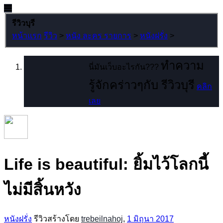
รีวิวบุรี
หน้าแรก
รีวิว
>
หนัง ละคร รายการ
>
หนังฝรั่ง
>
ทำความ
นี่มันเว็บอะไรกัน???
รู้จักคร่าวๆกับ รีวิวบุรี
คลิก
เลย
Life is beautiful: ยิ้มไว้โลกนี้
ไม่มีสิ้นหวัง
หนังฝรั่ง
รีวิวสร้างโดย
trebeilnahoj
,
1 มิถุนา 2017