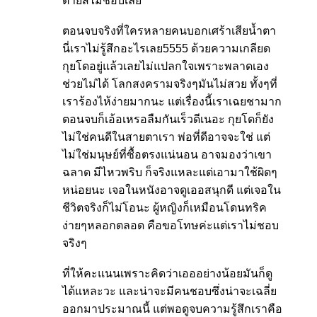
ตายสิไม่ชอบเลย
ตอนจบจริงที่ใครหลายคนบอกเศร้าเสียน้ำตา
นี่เราไม่รู้สึกอะไรเลย5555 ด้วยความเกลียด
กุยโดอยู่แล้วเลยไม่แปลกใจเพราะพลาดเอง
ช่วยไม่ได้ โลกสงครามจริงๆมันไม่สวย ทั้งๆที่
เราร้องไห้ง่ายมากนะ แต่เรื่องนี้เราเฉยชามาก
ตอนจบก็เอ้อเหรอลืมกันเร็วดีเนอะ กุยโดก็ยัง
ไม่ใช่คนดีในสายตาเรา พ่อที่ดีอาจจะใช่ แต่
ไม่ใช่มนุษย์ที่ซื้อตรงแน่นอน อาจมองว่าเขา
ฉลาด มีไหวพริบ ก็จริงแหละแต่เอามาใช้ผิดๆ
หน่อยนะ เจอในหนังอาจดูเออสนุกดี แต่เจอใน
ชีวิตจริงก็ไม่โอนะ ผู้หญิงก็เหมือนโดนทริค
ง่ายๆหลอกตลอด คือขอโทษค่ะแต่เราไม่ชอบ
จริงๆ
ที่ให้คะแนนเพราะคิดว่าเอออย่างน้อยมันก็ดู
ได้แหละวะ และน่าจะมีคนชอบซึ่งน่าจะเฉลี่ย
ออกมาประมาณนี้ แต่พอดูจบความรู้สึกเราคือ