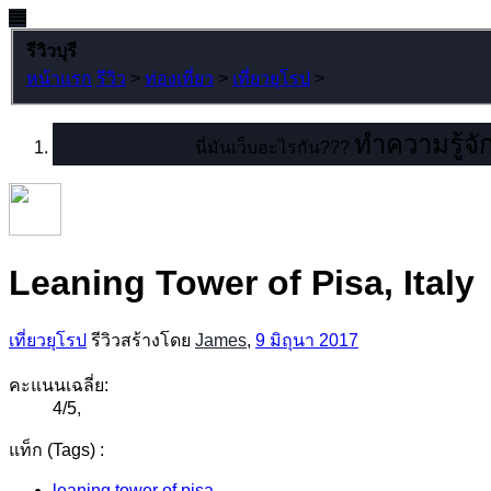
รีวิวบุรี
หน้าแรก
รีวิว
>
ท่องเที่ยว
>
เที่ยวยุโรป
>
ทำความรู้จัก
นี่มันเว็บอะไรกัน???
Leaning Tower of Pisa, Italy
เที่ยวยุโรป
รีวิวสร้างโดย
James
,
9 มิถุนา 2017
คะแนนเฉลี่ย:
4
/
5
,
แท็ก (Tags) :
leaning tower of pisa