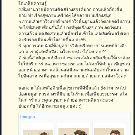
ได้เกล็ดความรู้
4.ทีมงานวาดมีความคิดสร้างสรรค์มาก อ่านแล้วต้องยิ้ม
ตาม ทำเรื่องสุขภาพเครืยดๆให้กลายเปนเรื่องสนุก
5.อ่านแล้วเข้าใจง่ายดี พอเข้าใจพื้นฐานแล้วก็ต่อยอดไปอ่าน
อะไรที่มันซับซ้อนขึ้นได้ บางทีพูดเรื่องสุขภาพ ลดไขมัน
ความอ้วน ลดสัดส่วนแล้วเพื่อนไม่เข้าใจ แปะลิงค์เพจไปเลย
ค่ะรับรองเพื่อนเข้าใจง่ายขึ้นเยอะ55
6. ทุกการแนะนำมีข้อมูลการวิจัยหรือทางการแพทย์อ้างอิง
เสมอ เราผู้เสพสื่อจึงวางใจหายห่วงได้เลยค่ะ ^^
7. ข้อนี้สำคัญมาก! คือ เจ้าของเพจไม่เคยยัดเยียดให้เราต้อง
ไปใช้บริการร้านอาหารของเขาเลย ไม่เคยใช้คำพูดเชิญชวน
ออกหน้าออกตา แต่ล้วนแต่มีเหล่าแฟนคลับจากในเพจ ตาม
ไปชิมอาหารเพื่อสุขภาพกันมากมายด้วยความสมัครใจค่ะ
นอกจากได้เสพสื่อดีๆเพื่อสุขภาพที่ดีขึ้นแล้ว ยังสามารถไป
ส่องเมนูอาหารต่างๆที่มีขายในร้าน เพื่อเพิ่มแรงบรรดาลใจ
ในการรักและดูแลสุขภาพด้วยอาหารคลีนๆ สะอวด
ปลอดภัย ได้อีกหลายเมนูเลยค่ะ :)
images