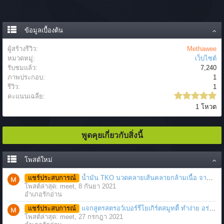
ข้อมูลเบื้องต้น
ผู้สร้างรีวิว:
Methawee
หมวดหมู่:
เว็บไซต์
รับชมแล้ว:
7,240
ภาพประกอบ:
1
รีวิว:
1
คะแนนเฉลี่ย:
1 โหวต
พูดคุยเกี่ยวกับสิ่งนี้
โพสต์ใหม่
แชร์ประสบการณ์
น้ำมัน TKO นวดคลายเส้นคลายกล้ามเนื้อ จากภาวะตึงหรือเคล็ด บาดเจ็บ ได้อย่างฉับพลัน
โพสต์ล่าสุด: meet,
8 กันยา 2021
อำเภอรักอ่าน
แชร์ประสบการณ์
แจกสูตรสตรอว์เบอร์รี่โยเกิร์ตสมูทตี้ ทำง่าย อร่อย แค่มีเครื่องปั่นน้ำผลไม้
โพสต์ล่าสุด: meet,
27 กรกฎา 2021