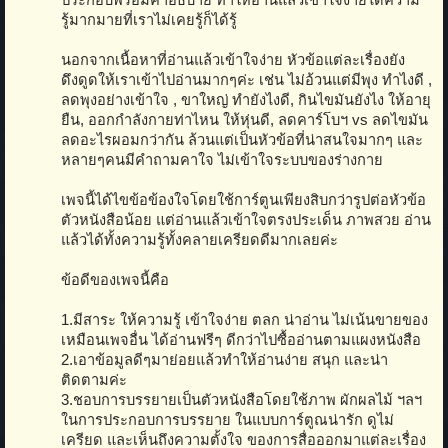
ประกอบพร้อมคำอธิบาย ทำให้อ่านแล้วเข้าใจง่ายได้ความ
รู้มากมายที่เราไม่เคยรู้ก็ได้รู้
นอกจากเนื้อหาที่อ่านแล้วเข้าใจง่าย หัวข้อแต่ละเรื่องยัง
ดึงดูดให้เราเข้าไปอ่านมากๆค่ะ เช่น ไม่อ้วนแต่มีพุง ทำไงดี ,
ลดพุงอย่างเข้าใจ , ขาใหญ่ ทำยังไงดี, กินไขมันยังไง ให้อายุ
ยืน, ออกกำลังกายท่าไหน ให้หุ่นดี, ลดคาร์โบฯ vs ลดไขมัน
ลดอะไรผอมกว่ากัน ล้วนแต่เป็นหัวข้อที่น่าสนใจมากๆ และ
หลายๆคนมีคำถามคาใจ ไม่เข้าใจระบบของร่างกาย
เพจนี้ได้ไขข้อข้องใจโดยใช้การ์ตูนเพียงสิบกว่ารูปต่อหัวข้อ
ตัวหนังสือน้อย แต่อ่านแล้วเข้าใจตรงประเด็น ภาพสวย อ่าน
แล้วได้ทั้งความรู้ทั้งคลายเครียดดีมากเลยค่ะ
ข้อดีของเพจนี้คือ
1.มีสาระ ให้ความรู้ เข้าใจง่าย ตลก น่าอ่าน ไม่เน้นขายของ
เหมือนเพจอื่น ได้อ่านฟรีๆ ดีกว่าไปซื้ออ่านตามแผงหนังสือ
2.เอาข้อมูลดีๆมาย่อยแล้วทำให้อ่านง่าย สนุก และน่า
ติดตามค่ะ
3.ชอบการบรรยายเป็นตัวหนังสือโดยใช้ภาพ ผักผลไม้ ฯลฯ
ในการประกอบการบรรยาย ในแบบการ์ตูณน่ารัก ดูไม่
เครียด และเห็นถึงความตั้งใจ ของการสื่อออกมาแต่ละเรื่อง