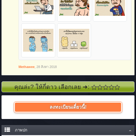
Methawee
,
28 สิงหา 2018
คุณล่ะ? ให้กี่ดาว เลือกเลย ➜:
ลงทะเบียนเดี๋ยวนี้!
ภาพปก