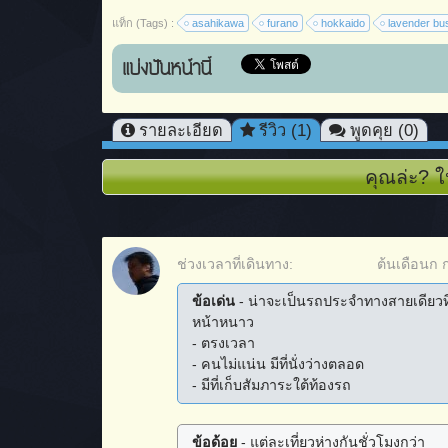
แท็ก (Tags) :
asahikawa
furano
hokkaido
lavender bu
แบ่งปันหน้านี้
รายละเอียด
รีวิว (1)
พูดคุย (0)
คุณล่ะ? ใ
ช่วงเวลาที่เดินทาง:
ต้นเดือนก 
ข้อเด่น
- น่าจะเป็นรถประจำทางสายเดียวที่ว
หน้าหนาว
- ตรงเวลา
- คนไม่แน่น มีที่นั่งว่างตลอด
- มีที่เก็บสัมภาระใต้ท้องรถ
ข้อด้อย
- แต่ละเที่ยวห่างกันชั่วโมงกว่า