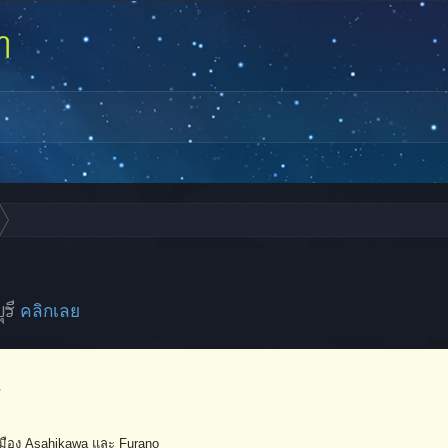
ุรี
คลิกเลย
7
เมือง Asahikawa และ Furano