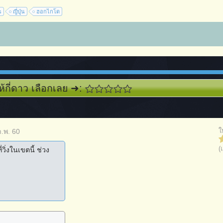
s
ญี่ปุุ่น
ฮอกไกโด
ห้กี่ดาว เลือกเลย ➜:
ใ
ก.พ. 60
(
ิ่งในเขตนี้ ช่วง