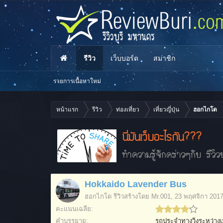
รีวิว
เว็บบอร์ด
สมาชิก
รายการเนื้อหาใหม่
หน้าแรก
รีวิว
ท่องเที่ยว
เที่ยวญี่ปุ่น
ฮอกไกโด
นี่มันเว็บอะไรกัน???
ทำความรู้จักคร่าวๆกับ รีวิวบ
Hokkaido Lavender Bus
ฮอกไกโด
รีวิวสร้างโดย
Mr.001
,
23 พฤศจิกา 201
คะแนนเฉลี่ย:
คำบรรยาย:
รถประจำทางวิ่งระหว่าง