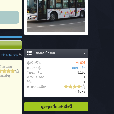
ข้อมูลเบื้องต้น
เรียงลำดับรีวิว
ผู้สร้างรีวิว:
Mr.001
ห้คะแนน:
หมวดหมู่:
ฮอกไกโด
รับชมแล้ว:
9,158
แนะนำ)
ภาพประกอบ:
1
รีวิว:
1
คะแนนเฉลี่ย:
1 โหวต
พูดคุยเกี่ยวกับสิ่งนี้