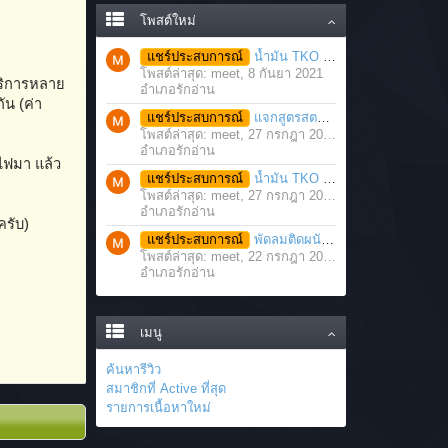
โพสต์ใหม่
แชร์ประสบการณ์
น้ำมัน TKO นวดคลายเส้นคลายกล้ามเนื้อ จากภาวะตึงหรือเคล็ด บาดเจ็บ ได้อย่างฉับพลัน
โพสต์ล่าสุด: meet,
8 กันยา 2021
บริการหลาย
อำเภอรักอ่าน
ัน (ค่า
แชร์ประสบการณ์
แจกสูตรสตรอว์เบอร์รี่โยเกิร์ตสมูทตี้ ทำง่าย อร่อย แค่มีเครื่องปั่นน้ำผลไม้
โพสต์ล่าสุด: meet,
27 กรกฎา 2021
อำเภอรักอ่าน
ไฟมา แล้ว
แชร์ประสบการณ์
น้ำมัน TKO คลายเส้น คลายกล้ามเนื้อ บรรเทาอาการบาดเจ็บโดยฉับพลัน
โพสต์ล่าสุด: meet,
27 กรกฎา 2021
อำเภอรักอ่าน
ครับ)
แชร์ประสบการณ์
พัดลมติดผนัง มอเตอร์ประสิทธิภาพสูง ติดตั้งง่าย ประหยัดพื้นที่
โพสต์ล่าสุด: meet,
22 กรกฎา 2021
อำเภอรักอ่าน
เมนู
ค้นหารีวิว
สมาชิกที่ Active ที่สุด
รายการเนื้อหาใหม่