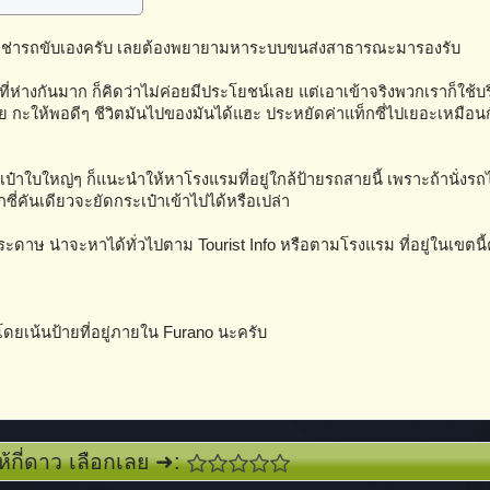
กล้าเช่ารถขับเองครับ เลยต้องพยายามหาระบบขนส่งสาธารณะมารองรับ
่ห่างกันมาก ก็คิดว่าไม่ค่อยมีประโยชน์เลย แต่เอาเข้าจริงพวกเราก็ใช้
ย กะให้พอดีๆ ชีวิตมันไปของมันได้แฮะ ประหยัดค่าแท็กซี่ไปเยอะเหมือนก
๋าใบใหญ่ๆ ก็แนะนำให้หาโรงแรมที่อยู่ใกล้ป้ายรถสายนี้ เพราะถ้านั่งรถ
กซี่คันเดียวจะยัดกระเป๋าเข้าไปได้หรือเปล่า
กระดาษ น่าจะหาได้ทั่วไปตาม Tourist Info หรือตามโรงแรม ที่อยู่ในเขตนี้
 โดยเน้นป้ายที่อยู่ภายใน Furano นะครับ
ห้กี่ดาว เลือกเลย ➜: