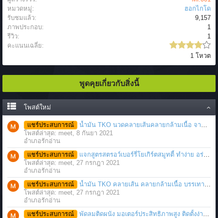
หมวดหมู่:
ฮอกไกโด
รับชมแล้ว:
9,157
ภาพประกอบ:
1
รีวิว:
1
คะแนนเฉลี่ย:
1 โหวต
พูดคุยเกี่ยวกับสิ่งนี้
โพสต์ใหม่
แชร์ประสบการณ์
น้ำมัน TKO นวดคลายเส้นคลายกล้ามเนื้อ จากภาวะตึงหรือเคล็ด บาดเจ็บ ได้อย่างฉับพลัน
โพสต์ล่าสุด: meet,
8 กันยา 2021
อำเภอรักอ่าน
แชร์ประสบการณ์
แจกสูตรสตรอว์เบอร์รี่โยเกิร์ตสมูทตี้ ทำง่าย อร่อย แค่มีเครื่องปั่นน้ำผลไม้
โพสต์ล่าสุด: meet,
27 กรกฎา 2021
อำเภอรักอ่าน
แชร์ประสบการณ์
น้ำมัน TKO คลายเส้น คลายกล้ามเนื้อ บรรเทาอาการบาดเจ็บโดยฉับพลัน
โพสต์ล่าสุด: meet,
27 กรกฎา 2021
อำเภอรักอ่าน
แชร์ประสบการณ์
พัดลมติดผนัง มอเตอร์ประสิทธิภาพสูง ติดตั้งง่าย ประหยัดพื้นที่