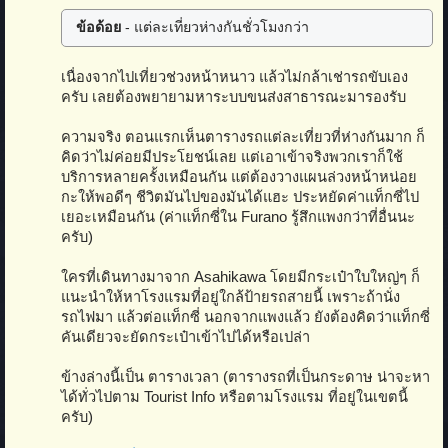
ข้อด้อย
- แต่ละเที่ยวห่างกันชั่วโมงกว่า
เนื่องจากไปเที่ยวช่วงหน้าหนาว แล้วไม่กล้าเช่ารถขับเอง
ครับ เลยต้องพยายามหาระบบขนส่งสาธารณะมารองรับ
ความจริง ตอนแรกเห็นตารางรถแต่ละเที่ยวที่ห่างกันมาก ก็
คิดว่าไม่ค่อยมีประโยชน์เลย แต่เอาเข้าจริงพวกเราก็ใช้
บริการหลายครั้งเหมือนกัน แต่ต้องวางแผนล่วงหน้าหน่อย
กะให้พอดีๆ ชีวิตมันไปของมันได้แฮะ ประหยัดค่าแท็กซี่ไป
เยอะเหมือนกัน (ค่าแท็กซี่ใน Furano รู้สึกแพงกว่าที่อื่นนะ
ครับ)
ใครที่เดินทางมาจาก Asahikawa โดยมีกระเป๋าใบใหญ่ๆ ก็
แนะนำให้หาโรงแรมที่อยู่ใกล้ป้ายรถสายนี้ เพราะถ้านั่ง
รถไฟมา แล้วต่อแท็กซี่ นอกจากแพงแล้ว ยังต้องคิดว่าแท็กซี่
คันเดียวจะยัดกระเป๋าเข้าไปได้หรือเปล่า
ข้างล่างนี้เป็น ตารางเวลา (ตารางรถที่เป็นกระดาษ น่าจะหา
ได้ทั่วไปตาม Tourist Info หรือตามโรงแรม ที่อยู่ในเขตนี้
ครับ)