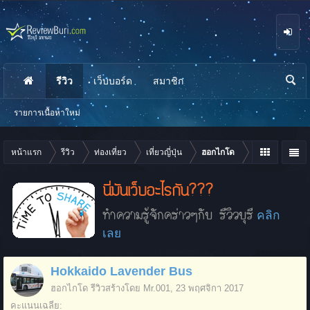
รีวิว
เว็บบอร์ด
สมาชิก
นห
า
รายการเนื้อหาใหม่
หน้าแรก
รีวิว
ท่องเที่ยว
เที่ยวญี่ปุ่น
ฮอกไกโด
นี่มันเว็บอะไรกัน???
ทำความรู้จักคร่าวๆกับ รีวิวบุรี
คลิก
เลย
Hokkaido Lavender Bus
ฮอกไกโด
รีวิวสร้างโดย
Mr.001
,
23 พฤศจิกา 2017
คะแนนเฉลี่ย: