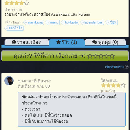
คำบรรยาย:
รถประจำทางวิ่งระหว่างเมือง Asahikawa และ Furano
แท็ก (Tags) :
asahikawa
furano
hokkaido
lavender bus
ญี่ปุุ่น
ฮอกไกโด
รายละเอียด
รีวิว (1)
พูดคุย (0)
คุณล่ะ? ให้กี่ดาว เลือกเลย ➜:
เรียงลำดับรีวิว
ให้คะแนน:
ช่วงเวลาที่เดินทาง:
ต้นเดือนก ก.พ. 60
(แนะนำ)
ข้อเด่น
- น่าจะเป็นรถประจำทางสายเดียวที่วิ่งในเขตนี้
ช่วงหน้าหนาว
- ตรงเวลา
- คนไม่แน่น มีที่นั่งว่างตลอด
- มีที่เก็บสัมภาระใต้ท้องรถ