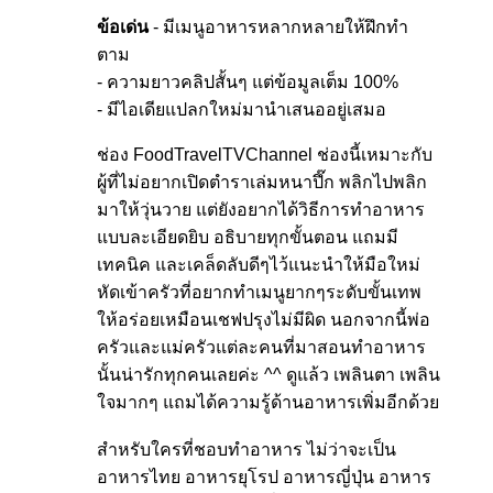
ข้อเด่น
- มีเมนูอาหารหลากหลายให้ฝึกทำ
ตาม
- ความยาวคลิปสั้นๆ แต่ข้อมูลเต็ม 100%
- มีไอเดียแปลกใหม่มานำเสนออยู่เสมอ
ช่อง FoodTravelTVChannel ช่องนี้เหมาะกับ
ผู้ที่ไม่อยากเปิดตำราเล่มหนาปึ๊ก พลิกไปพลิก
มาให้วุ่นวาย แต่ยังอยากได้วิธีการทำอาหาร
แบบละเอียดยิบ อธิบายทุกขั้นตอน แถมมี
เทคนิค และเคล็ดลับดีๆไว้แนะนำให้มือใหม่
หัดเข้าครัวที่อยากทำเมนูยากๆระดับขั้นเทพ
ให้อร่อยเหมือนเชฟปรุงไม่มีผิด นอกจากนี้พ่อ
ครัวและแม่ครัวแต่ละคนที่มาสอนทำอาหาร
นั้นน่ารักทุกคนเลยค่ะ ^^ ดูแล้ว เพลินตา เพลิน
ใจมากๆ แถมได้ความรู้ด้านอาหารเพิ่มอีกด้วย
สำหรับใครที่ชอบทำอาหาร ไม่ว่าจะเป็น
อาหารไทย อาหารยุโรป อาหารญี่ปุ่น อาหาร