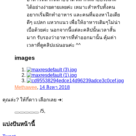
ได้อย่างง่ายดายเลยค่ะ เหมาะสำหรับทั้งคน
อยากเริ่มฝึกทำอาหาร และคนที่มองหาไอเดีย
ดีๆ แปลก แหวกแนว เพื่อให้อาหารเดิมๆไม่น่า
เบื่อด้วยค่ะ นอกจากนี้แต่ละคลิปนั้นเวลาสั้น
มาก รับรองว่าอาหารที่ทำออกมานั้น คุ้มค่า
เวลาที่ดูคลิปแน่นอนค่ะ ^^
images
Methawee
,
14 สิงหา 2018
คุณล่ะ? ให้กี่ดาว เลือกเลย ➜:
/
5
,
แบ่งปันหน้านี้