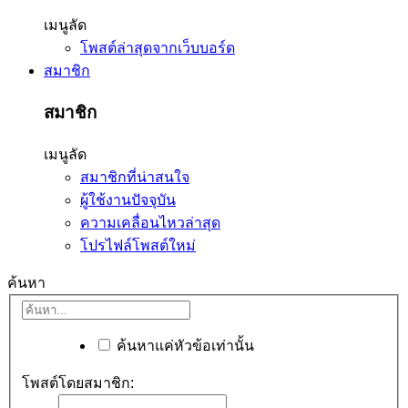
เมนูลัด
โพสต์ล่าสุดจากเว็บบอร์ด
สมาชิก
สมาชิก
เมนูลัด
สมาชิกที่น่าสนใจ
ผู้ใช้งานปัจจุบัน
ความเคลื่อนไหวล่าสุด
โปรไฟล์โพสต์ใหม่
ค้นหา
ค้นหาแค่หัวข้อเท่านั้น
โพสต์โดยสมาชิก: