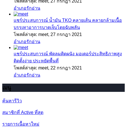
โพสต์ล่าสุด: meet,
27 กรกฎา 2021
อำเภอรักอ่าน
แชร์ประสบการณ์
น้ำมัน TKO คลายเส้น คลายกล้ามเนื้อ
บรรเทาอาการบาดเจ็บโดยฉับพลัน
โพสต์ล่าสุด: meet,
27 กรกฎา 2021
อำเภอรักอ่าน
แชร์ประสบการณ์
พัดลมติดผนัง มอเตอร์ประสิทธิภาพสูง
ติดตั้งง่าย ประหยัดพื้นที่
โพสต์ล่าสุด: meet,
22 กรกฎา 2021
อำเภอรักอ่าน
เมนู
ค้นหารีวิว
สมาชิกที่ Active ที่สุด
รายการเนื้อหาใหม่