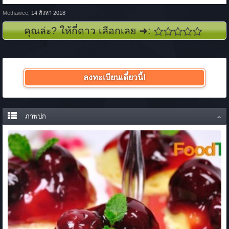
Methawee
,
14 สิงหา 2018
คุณล่ะ? ให้กี่ดาว เลือกเลย ➜:
ลงทะเบียนเดี๋ยวนี้!
ภาพปก