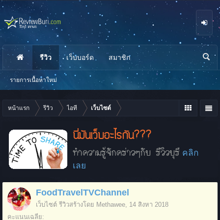
รีวิว
เว็บบอร์ด
สมาชิก
นห
า
รายการเนื้อหาใหม่
หน้าแรก
รีวิว
ไอที
เว็บไซต์
นี่มันเว็บอะไรกัน???
ทำความรู้จักคร่าวๆกับ รีวิวบุรี
คลิก
เลย
FoodTravelTVChannel
เว็บไซต์
รีวิวสร้างโดย
Methawee
,
14 สิงหา 2018
คะแนนเฉลี่ย: