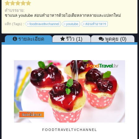
คำบรรยาย:
ชาแนล youtube สอนทำอาหารด้วยไอเดียหลากหลายและแปลกใหม่
แท็ก (Tags) :
foodtraveltvchannel
youtube
สอนทำอาหาร
รายละเอียด
รีวิว (1)
พูดคุย (0)
FOODTRAVELTVCHANNEL