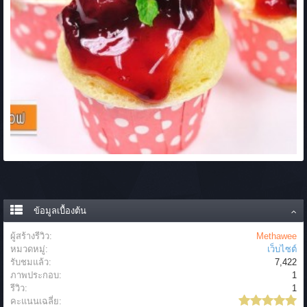
ข้อมูลเบื้องต้น
ผู้สร้างรีวิว:
Methawee
หมวดหมู่:
เว็บไซต์
รับชมแล้ว:
7,422
ภาพประกอบ:
1
รีวิว:
1
คะแนนเฉลี่ย: