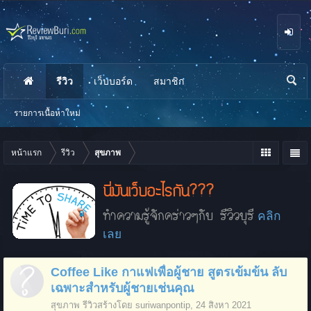
รีวิว
เว็บบอร์ด
สมาชิก
นห
า
รายการเนื้อหาใหม่
หน้าแรก
รีวิว
สุขภาพ
นี่มันเว็บอะไรกัน???
ทำความรู้จักคร่าวๆกับ รีวิวบุรี
คลิก
เลย
Coffee Like กาแฟเพื่อผู้ชาย สูตรเข้มข้น ลับ
เฉพาะสำหรับผู้ชายเช่นคุณ
สุขภาพ
รีวิวสร้างโดย
suriwanpontip
,
24 สิงหา 2021