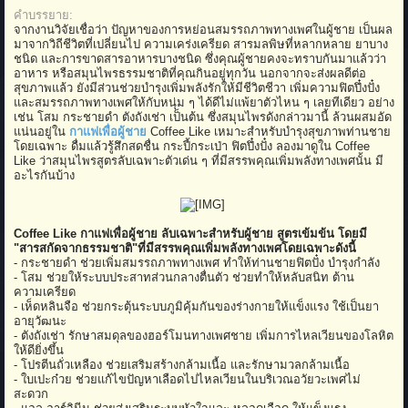
คำบรรยาย:
จากงานวิจัยเชื่อว่า ปัญหาของการหย่อนสมรรถภาพทางเพศในผู้ชาย เป็นผล
มาจากวิถีชีวิตที่เปลี่ยนไป ความเคร่งเครียด สารมลพิษที่หลากหลาย ยาบาง
ชนิด และการขาดสารอาหารบางชนิด ซึ่งคุณผู้ชายคงจะทราบกันมาแล้วว่า
อาหาร หรือสมุนไพรธรรมชาติที่คุณกินอยู่ทุกวัน นอกจากจะส่งผลดีต่อ
สุขภาพแล้ว ยังมีส่วนช่วยบำรุงเพิ่มพลังรักให้มีชีวิตชีวา เพิ่มความฟิตปึ๋งปั๋ง
และสมรรถภาพทางเพศให้กับหนุ่ม ๆ ได้ดีไม่แพ้ยาตัวไหน ๆ เลยทีเดียว อย่าง
เช่น โสม กระชายดำ ตังถังเช่า เป็นต้น ซึ่งสมุนไพรดังกล่าวมานี้ ล้วนผสมอัด
แน่นอยู่ใน
กาแฟเพื่อผู้ชาย
Coffee Like เหมาะสำหรับบำรุงสุขภาพท่านชาย
โดยเฉพาะ ดื่มแล้วรู้สึกสดชื่น กระปี้กระเป่า ฟิตปึ๋งปั๋ง ลองมาดูใน Coffee
Like ว่าสมุนไพรสูตรลับเฉพาะตัวเด่น ๆ ที่มีสรรพคุณเพิ่มพลังทางเพศนั้น มี
อะไรกันบ้าง
​
Coffee Like กาแฟเพื่อผู้ชาย ลับเฉพาะสำหรับผู้ชาย สูตรเข้มข้น โดยมี
"สารสกัดจากธรรมชาติ"ที่มีสรรพคุณเพิ่มพลังทางเพศโดยเฉพาะดังนี้
- กระชายดำ ช่วยเพิ่มสมรรถภาพทางเพศ ทำให้ท่านชายฟิตปั๋ง บำรุงกำลัง
- โสม ช่วยให้ระบบประสาทส่วนกลางตื่นตัว ช่วยทำให้หลับสนิท ต้าน
ความเครียด
- เห็ดหลินจือ ช่วยกระตุ้นระบบภูมิคุ้มกันของร่างกายให้แข็งแรง ใช้เป็นยา
อายุวัฒนะ
- ตังถังเช่า รักษาสมดุลของฮอร์โมนทางเพศชาย เพิ่มการไหลเวียนของโลหิต
ให้ดียิ่งขึ้น
- โปรตีนถั่วเหลือง ช่วยเสริมสร้างกล้ามเนื้อ และรักษามวลกล้ามเนื้อ
- ใบเปะก๋วย ช่วยแก้ไขปัญหาเลือดไปไหลเวียนในบริเวณอวัยวะเพศไม่
สะดวก