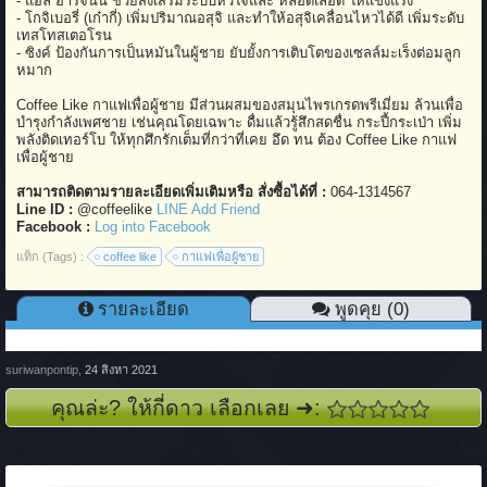
- แอล อาร์จินีน ช่วยส่งเสริมระบบหัวใจและ หลอดเลือด ให้แข็งแรง
- โกจิเบอรี่ (เก๋ากี่) เพิ่มปริมาณอสุจิ และทำให้อสุจิเคลื่อนไหวได้ดี เพิ่มระดับ
เทสโทสเตอโรน
- ซิงค์ ป้องกันการเป็นหมันในผู้ชาย ยับยั้งการเติบโตของเซลล์มะเร็งต่อมลูก
หมาก
Coffee Like กาแฟเพื่อผู้ชาย มีส่วนผสมของสมุนไพรเกรดพรีเมี่ยม ล้วนเพื่อ
บำรุงกำลังเพศชาย เช่นคุณโดยเฉพาะ ดื่มแล้วรู้สึกสดชื่น กระปี้กระเป่า เพิ่ม
พลังติดเทอร์โบ ให้ทุกศึกรักเต็มที่กว่าที่เคย อึด ทน ต้อง Coffee Like กาแฟ
เพื่อผู้ชาย
สามารถติดตามรายละเอียดเพิ่มเติมหรือ สั่งซื้อได้ที่ :
064-1314567
Line ID :
@coffeelike
LINE Add Friend
Facebook :
Log into Facebook
แท็ก (Tags) :
coffee like
กาแฟเพื่อผู้ชาย
รายละเอียด
พูดคุย (0)
suriwanpontip
,
24 สิงหา 2021
คุณล่ะ? ให้กี่ดาว เลือกเลย ➜: