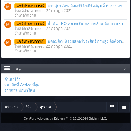
แชร์ประสบการณ์
แจกสูตรสตรอว์เบอร์รี่โยเกิร์ตสมูทตี้ ทำง่าย อร่อย แค่มีเครื่องปั่นน้ำผลไม้
โพสต์ล่าสุด: meet,
27 กรกฎา 2021
อำเภอรักอ่าน
แชร์ประสบการณ์
น้ำมัน TKO คลายเส้น คลายกล้ามเนื้อ บรรเทาอาการบาดเจ็บโดยฉับพลัน
โพสต์ล่าสุด: meet,
27 กรกฎา 2021
อำเภอรักอ่าน
แชร์ประสบการณ์
พัดลมติดผนัง มอเตอร์ประสิทธิภาพสูง ติดตั้งง่าย ประหยัดพื้นที่
โพสต์ล่าสุด: meet,
22 กรกฎา 2021
อำเภอรักอ่าน
เมนู
ค้นหารีวิว
สมาชิกที่ Active ที่สุด
รายการเนื้อหาใหม่
หน้าแรก
รีวิว
สุขภาพ
XenForo Add-ons by Brivium ™ © 2012-2026 Brivium LLC.