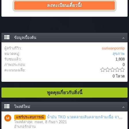
ลงทะเบียนเดี๋ยวนี้!
ข้อมูลเบื้องต้น
ผู้สร้างรีวิว:
suriwanpontip
หมวดหมู่:
สุขภาพ
รับชมแล้ว:
1,808
ภาพประกอบ:
0
คะแนนเฉลี่ย:
0 โหวต
พูดคุยเกี่ยวกับสิ่งนี้
โพสต์ใหม่
แชร์ประสบการณ์
น้ำมัน TKO นวดคลายเส้นคลายกล้ามเนื้อ จากภาวะตึงหรือเคล็ด บาดเจ็บ ได้อย่างฉับพลัน
โพสต์ล่าสุด: meet,
8 กันยา 2021
อำเภอรักอ่าน