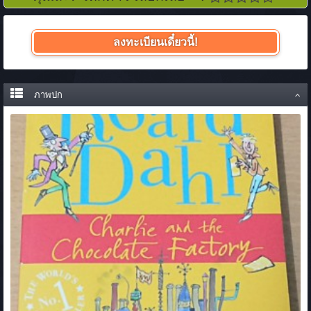
ลงทะเบียนเดี๋ยวนี้!
ภาพปก