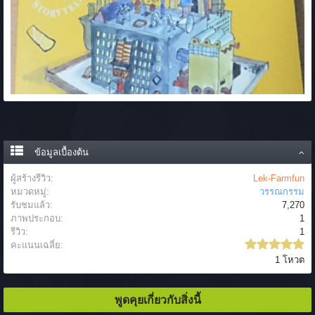
ข้อมูลเบื้องต้น
ผู้สร้างรีวิว:
Lek-Farmfun
หมวดหมู่:
วรรณกรรม
รับชมแล้ว:
7,270
ภาพประกอบ:
1
รีวิว:
1
คะแนนเฉลี่ย:
1 โหวต
พูดคุยเกี่ยวกับสิ่งนี้