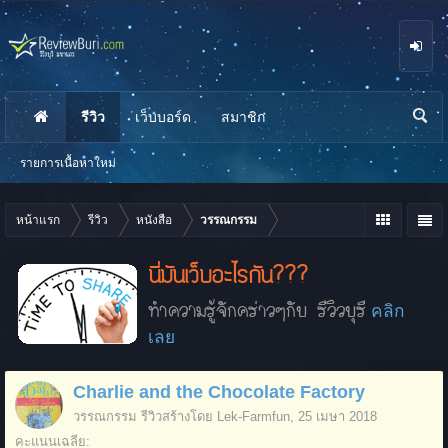
รีวิว
เว็บบอร์ด
สมาชิก
นห
า
รายการเนื้อหาใหม่
หน้าแรก
รีวิว
หนังสือ
วรรณกรรม
นี่มันเว็บอะไรกัน???
ทำความรู้จักคร่าวๆกับ รีวิวบุรี
คลิก
เลย
Charlie and the Chocolate Factory
วรรณกรรม
รีวิวสร้างโดย
Lek-Farmfun
,
25 เมษา 2018
คะแนนเฉลี่ย: