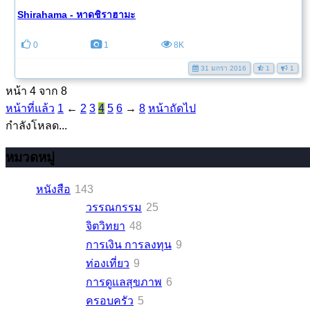
Shirahama - หาดชิราฮามะ
0
1
8K
31 มกรา 2016
1
1
หน้า 4 จาก 8
หน้าที่แล้ว
1
←
2
3
4
5
6
→
8
หน้าถัดไป
กำลังโหลด...
หมวดหมู่
หนังสือ
143
วรรณกรรม
25
จิตวิทยา
48
การเงิน การลงทุน
9
ท่องเที่ยว
9
การดูแลสุขภาพ
6
ครอบครัว
5