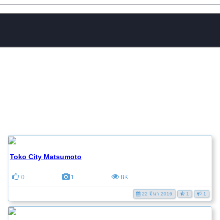
Toko City Matsumoto
0
1
8K
22 มีนา 2016
1
1