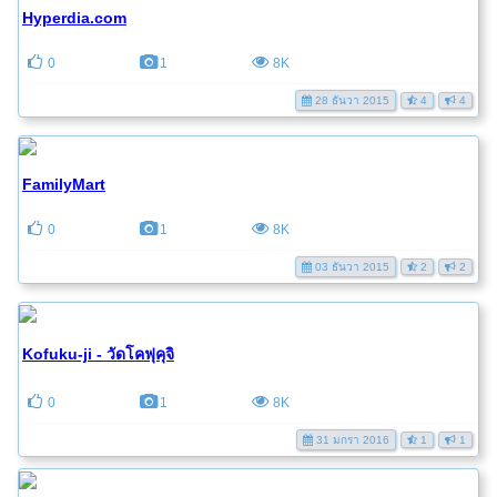
Hyperdia.com
0
1
8K
28 ธันวา 2015
4
4
FamilyMart
0
1
8K
03 ธันวา 2015
2
2
Kofuku-ji - วัดโคฟุคุจิ
0
1
8K
31 มกรา 2016
1
1