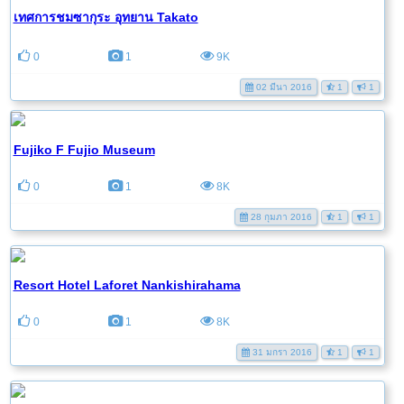
เทศการชมซากุระ อุทยาน Takato
0
1
9K
02 มีนา 2016
1
1
Fujiko F Fujio Museum
0
1
8K
28 กุมภา 2016
1
1
Resort Hotel Laforet Nankishirahama
0
1
8K
31 มกรา 2016
1
1