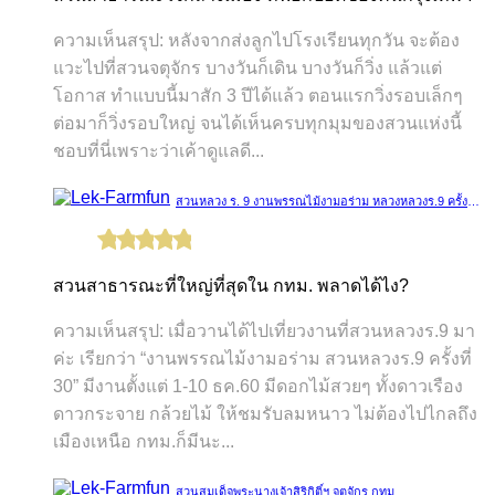
ความเห็นสรุป: หลังจากส่งลูกไปโรงเรียนทุกวัน จะต้อง
แวะไปที่สวนจตุจักร บางวันก็เดิน บางวันก็วิ่ง แล้วแต่
โอกาส ทำแบบนี้มาสัก 3 ปีได้แล้ว ตอนแรกวิ่งรอบเล็กๆ
ต่อมาก็วิ่งรอบใหญ่ จนได้เห็นครบทุกมุมของสวนแห่งนี้
ชอบที่นี่เพราะว่าเค้าดูแลดี...
สวนหลวง ร. 9 งานพรรณไม้งามอร่าม หลวงหลวงร.9 ครั้งที่ 30
สวนสาธารณะที่ใหญ่ที่สุดใน กทม. พลาดได้ไง?
ความเห็นสรุป: เมื่อวานได้ไปเที่ยวงานที่สวนหลวงร.9 มา
ค่ะ เรียกว่า “งานพรรณไม้งามอร่าม สวนหลวงร.9 ครั้งที่
30” มีงานตั้งแต่ 1-10 ธค.60 มีดอกไม้สวยๆ ทั้งดาวเรือง
ดาวกระจาย กล้วยไม้ ให้ชมรับลมหนาว ไม่ต้องไปไกลถึง
เมืองเหนือ กทม.ก็มีนะ...
สวนสมเด็จพระนางเจ้าสิริกิติ์ฯ จตุจักร กทม.