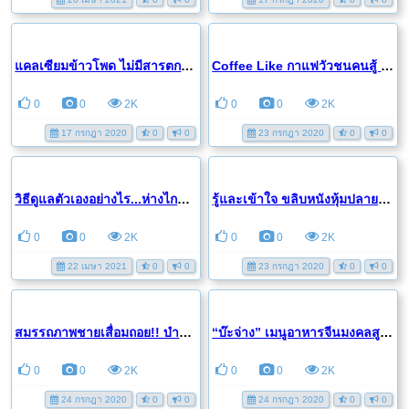
แคลเซียมข้าวโพด ไม่มีสารตกค้าง เสริมแคลเซียมอย่างปลอดภัย...
Coffee Like กาแฟวัวชนคนสู้ เห็นผลทันใจ‼️ สู้ศึกรักไม่มีถอย
0
0
2K
0
0
2K
17 กรกฎา 2020
0
0
23 กรกฎา 2020
0
0
วิธีดูแลตัวเองอย่างไร...ห่างไกลโรคกระดูกพรุน โรงพยาบาลนนทเวช
รู้และเข้าใจ ขลิบหนังหุ้มปลายอวัยวะเพศเด็ก...
0
0
2K
0
0
2K
22 เมษา 2021
0
0
23 กรกฎา 2020
0
0
สมรรถภาพชายเสื่อมถอย!! บำรุงร่างกาย ด้วยสมุนไพรจินเซง มิกซ์
“บ๊ะจ่าง” เมนูอาหารจีนมงคลสูตรทำง่าย ๆ ด้วยหม้อหุงข้าว Sharp
0
0
2K
0
0
2K
24 กรกฎา 2020
0
0
24 กรกฎา 2020
0
0