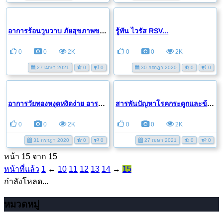
อาการร้อนวูบวาบ ภัยสุขภาพของสตรีวัยทอง...
รู้ทัน ไวรัส RSV...
0
0
2K
0
0
2K
27 เมษา 2021
0
0
30 กรกฎา 2020
0
0
อาการวัยทองหงุดหงิดง่าย อารมณ์แปรปรวน แก้ด้วยตังกุย มิกซ์
สารพันปัญหาโรคกระดูกและข้อ ในผู้สูงอายุ
0
0
2K
0
0
2K
31 กรกฎา 2020
0
0
27 เมษา 2021
0
0
หน้า 15 จาก 15
หน้าที่แล้ว
1
←
10
11
12
13
14
→
15
กำลังโหลด...
หมวดหมู่