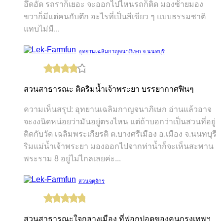
อึดอัด รถราก็เยอะ จะออกไปไหนรถก็ติด มองซ้ายมอง
ขวาก็มีแต่คนกับตึก อะไรที่เป็นสีเขียว ๆ แบบธรรมชาติ
แทบไม่มี...
อุทยานเฉลิมกาญจนาภิเษก จ.นนทบุรี
สวนสาธารณะ ติดริมน้ำเจ้าพระยา บรรยากาศฟินๆ
ความเห็นสรุป: อุทยานเฉลิมกาญจนาภิเษก อ่านแล้วอาจ
จะงงนิดหน่อยว่ามันอยู่ตรงไหน แต่ถ้าบอกว่าเป็นสวนที่อยู่
ติดกับวัด เฉลิมพระเกียรติ ต.บางศรีเมือง อ.เมือง จ.นนทบุรี
ริมแม่น้ำเจ้าพระยา มองออกไปจากท่าน้ำก็จะเห็นสะพาน
พระราม 8 อยู่ไม่ไกลเลยค่ะ...
สวนจตุจักร
สวนสาธารณะใจกลางเมือง ที่ฟอกปอดของคนกรุงเทพฯ