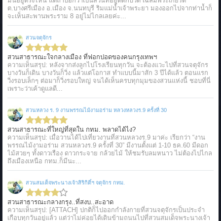
มันอยู่ตรงไหน แต่ถ้าบอกว่าเป็นสวนที่อยู่ติดกับวัด เฉลิมพระเกียรติ
ต.บางศรีเมือง อ.เมือง จ.นนทบุรี ริมแม่น้ำเจ้าพระยา มองออกไปจากท่าน้ำก็
จะเห็นสะพานพระราม 8 อยู่ไม่ไกลเลยค่ะ...
สวนจตุจักร
สวนสาธารณะใจกลางเมือง ที่ฟอกปอดของคนกรุงเทพฯ
ความเห็นสรุป: หลังจากส่งลูกไปโรงเรียนทุกวัน จะต้องแวะไปที่สวนจตุจักร
บางวันก็เดิน บางวันก็วิ่ง แล้วแต่โอกาส ทำแบบนี้มาสัก 3 ปีได้แล้ว ตอนแรก
วิ่งรอบเล็กๆ ต่อมาก็วิ่งรอบใหญ่ จนได้เห็นครบทุกมุมของสวนแห่งนี้ ชอบที่นี่
เพราะว่าเค้าดูแลดี...
สวนหลวง ร. 9 งานพรรณไม้งามอร่าม หลวงหลวงร.9 ครั้งที่ 30
สวนสาธารณะที่ใหญ่ที่สุดใน กทม. พลาดได้ไง?
ความเห็นสรุป: เมื่อวานได้ไปเที่ยวงานที่สวนหลวงร.9 มาค่ะ เรียกว่า “งาน
พรรณไม้งามอร่าม สวนหลวงร.9 ครั้งที่ 30” มีงานตั้งแต่ 1-10 ธค.60 มีดอก
ไม้สวยๆ ทั้งดาวเรือง ดาวกระจาย กล้วยไม้ ให้ชมรับลมหนาว ไม่ต้องไปไกล
ถึงเมืองเหนือ กทม.ก็มีนะ...
สวนสมเด็จพระนางเจ้าสิริกิติ์ฯ จตุจักร กทม.
สวนสาธารณะกลางกรุง..ที่สงบ..สะอาด
ความเห็นสรุป: [ATTACH] ปกติก็ไปออกกำลังกายที่สวนจตุจักรเป็นประจำ
เกือบทุกวันอยู่แล้ว แต่ว่าไม่ค่อยได้เดินข้ามถนนไปที่สวนสมเด็จพระนางเจ้า