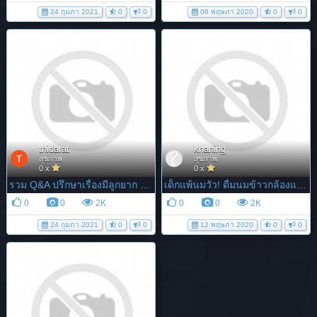
24 กุมภา 2021
0
0
08 พฤษภา 2020
0
0
thidarat
khaning
สุขภาพ
สุขภาพ
0 x
0 x
รวม Q&A ปรึกษาเรื่องมีลูกยาก อยากมีลูกทำไงดี ?
เด็กแพ้นมวัว! ดื่มนมข้าวกล้องแทนได้ประโยชน์ไม่แพ้กัน
0
0
2K
0
0
2K
24 กุมภา 2021
0
0
12 พฤษภา 2020
0
0