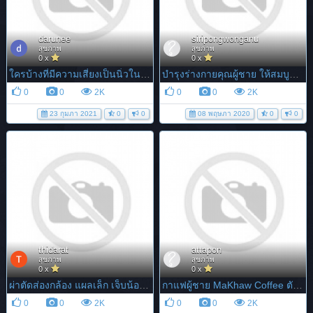
darunee
siripongwonganu
สุขภาพ
สุขภาพ
0 x
0 x
ใครบ้างที่มีความเสี่ยงเป็นนิ่วในถุงน้ำดี...
บำรุงร่างกายคุณผู้ชาย ให้สมบูรณ์แข็งแรงยืนยาว ต้องจินเซง...
0
0
2K
0
0
2K
23 กุมภา 2021
0
0
08 พฤษภา 2020
0
0
thidarat
attapon
สุขภาพ
สุขภาพ
0 x
0 x
ผ่าตัดส่องกล้อง แผลเล็ก เจ็บน้อย ฟื้นตัวเร็ว...
กาแฟผู้ชาย MaKhaw Coffee ตัวช่วยกระชับรักชีวิตคู่!
0
0
2K
0
0
2K