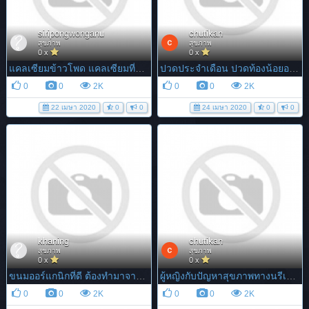
siripongwonganu
chutikan
สุขภาพ
สุขภาพ
0 x
0 x
แคลเซียมข้าวโพด แคลเซียมที่ดีจากธรรมชาติ มีดีอย่างไร?
ปวดประจำเดือน ปวดท้องน้อยอย่างไร…ถือว่าผิดปกติ
0
0
2K
0
0
2K
22 เมษา 2020
0
0
24 เมษา 2020
0
0
khaning
chutikan
สุขภาพ
สุขภาพ
0 x
0 x
ขนมออร์แกนิกที่ดี ต้องทำมาจากอะไร? ที่ทานอร่อยและปลอดภัย
ผู้หญิงกับปัญหาสุขภาพทางนรีเวช...
0
0
2K
0
0
2K