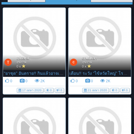
thidarat
chutikan
สุขภาพ
สุขภาพ
0 x
0 x
“ยาชุด” อันตราย!! กินแล้วอาจเสี่ยงถึงตาย
เตือน!! ระวัง “ไข้หวัดใหญ่” โรคที่ไม่ควรมองข้าม
0
0
2K
0
0
2K
17 เมษา 2020
0
0
21 เมษา 2020
0
0