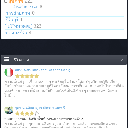
สุขภาพ
222
สวนสาธารณะ
9
การถ่ายภาพ
0
รีวิวบุรี
1
ไม่มีหมวดหมู่
323
ทดลองรีวิว
4
รีวิวล่าสุด
มศว ประสานมิตร (สถานที่ออกกำลังกาย)
ความเห็นสรุป: เชื่อว่าหลาย ๆ คนที่อยู่ในย่านอโศก สุขุมวิท คงรู้สึกเบื่อ ๆ
กันบ้างกับสภาพความเป็นอยู่ที่โคตรอึดอัด รถราก็เยอะ จะออกไปไหนรถก็ติด
มองซ้ายมองขวาก็มีแต่คนกับตึก อะไรที่เป็นสีเขียว ๆ แบบธรรมชาติแทบ
ไม่มี...
อุทยานเฉลิมกาญจนาภิเษก จ.นนทบุรี
สวนสาธารณะ ติดริมน้ำเจ้าพระยา บรรยากาศฟินๆ
ความเห็นสรุป: อุทยานเฉลิมกาญจนาภิเษก อ่านแล้วอาจจะงงนิดหน่อยว่า