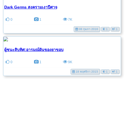
Dark Germs สงครามเงาปีศาจ
0
1
7K
08 กุมภา 2016
1
1
ผู้ชนะสิบทิศ:อารมณ์ฝันของยาขอบ
0
1
9K
18 พฤศจิกา 2015
1
1