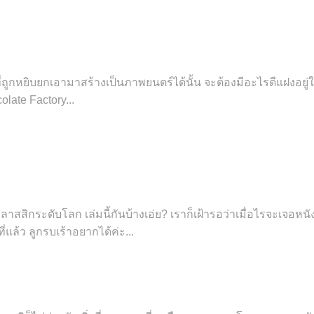
ถูกหยิบยกเอามาสร้างเป็นภาพยนตร์ได้นั้น จะต้องมีอะไรดีแฝงอยู่
late Factory...
ระดับโลก เล่มนี้กันบ้างเอ่ย? เราก็เฝ้ารอว่าเมื่อไรจะเจอหนังสื
แล้ว ลูกรบเร้าอยากได้ค่ะ...