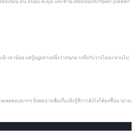
ล่มนี้ มัน อบอุ่น ละมุน และชวนให้ย้อนนึกถึงวัยเด็ก (แค่คิดก็
ะมีเวลาน้อย แต่รู้อยู่อย่างหนึ่งว่าสนุกมากถึงกับวางไม่ลง ผ่านไป
อบมากๆ ยิ่งพออ่านชื่อเรื่องยิ่งรู้สึกว่ายังไงก็ต้องซื้อมาอ่าน