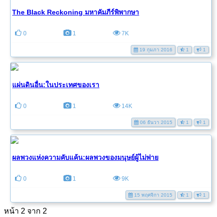
The Black Reckoning มหาคัมภีร์พิพากษา
0
1
7K
19 กุมภา 2016
1
1
แผ่นดินอื่น:ในประเทศของเรา
0
1
14K
06 ธันวา 2015
1
1
ผลพวงแห่งความคับแค้น:ผลพวงของมนุษย์ผู้ไม่พ่าย
0
1
9K
15 พฤศจิกา 2015
1
1
หน้า 2 จาก 2