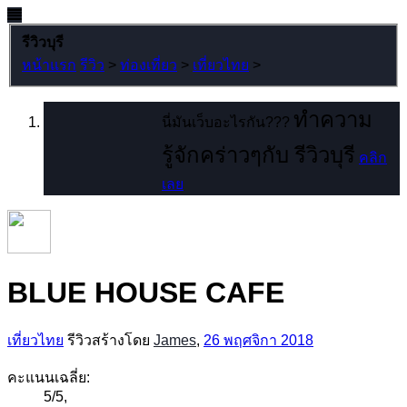
รีวิวบุรี
หน้าแรก
รีวิว
>
ท่องเที่ยว
>
เที่ยวไทย
>
ทำความ
นี่มันเว็บอะไรกัน???
รู้จักคร่าวๆกับ รีวิวบุรี
คลิก
เลย
BLUE HOUSE CAFE
เที่ยวไทย
รีวิวสร้างโดย
James
,
26 พฤศจิกา 2018
คะแนนเฉลี่ย:
5
/
5
,