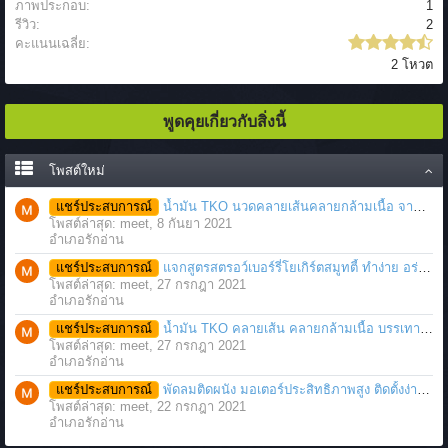
ภาพประกอบ:
1
รีวิว:
2
คะแนนเฉลี่ย:
2 โหวต
พูดคุยเกี่ยวกับสิ่งนี้
โพสต์ใหม่
แชร์ประสบการณ์
น้ำมัน TKO นวดคลายเส้นคลายกล้ามเนื้อ จากภาวะตึงหรือเคล็ด บาดเจ็บ ได้อย่างฉับพลัน
โพสต์ล่าสุด: meet,
8 กันยา 2021
อำเภอรักอ่าน
แชร์ประสบการณ์
แจกสูตรสตรอว์เบอร์รี่โยเกิร์ตสมูทตี้ ทำง่าย อร่อย แค่มีเครื่องปั่นน้ำผลไม้
โพสต์ล่าสุด: meet,
27 กรกฎา 2021
อำเภอรักอ่าน
แชร์ประสบการณ์
น้ำมัน TKO คลายเส้น คลายกล้ามเนื้อ บรรเทาอาการบาดเจ็บโดยฉับพลัน
โพสต์ล่าสุด: meet,
27 กรกฎา 2021
อำเภอรักอ่าน
แชร์ประสบการณ์
พัดลมติดผนัง มอเตอร์ประสิทธิภาพสูง ติดตั้งง่าย ประหยัดพื้นที่
โพสต์ล่าสุด: meet,
22 กรกฎา 2021
อำเภอรักอ่าน