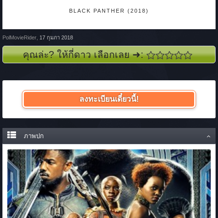
BLACK PANTHER (2018)
PolMovieRider
,
17 กุมภา 2018
คุณล่ะ? ให้กี่ดาว เลือกเลย ➜:
ลงทะเบียนเดี๋ยวนี้!
ภาพปก