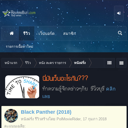
รีวิว
เว็บบอร์ด
สมาชิก
นห
า
รายการเนื้อหาใหม่
หน้าแรก
รีวิว
หนัง ละคร รายการ
หนังฝรั่ง
นี่มันเว็บอะไรกัน???
ทำความรู้จักคร่าวๆกับ รีวิวบุรี
คลิก
เลย
Black Panther (2018)
หนังฝรั่ง
รีวิวสร้างโดย
PolMovieRider
,
17 กุมภา 2018
คะแนนเฉลี่ย: