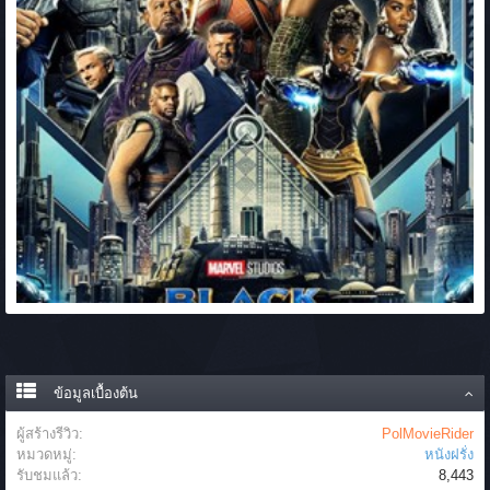
ข้อมูลเบื้องต้น
ผู้สร้างรีวิว:
PolMovieRider
หมวดหมู่:
หนังฝรั่ง
รับชมแล้ว:
8,443