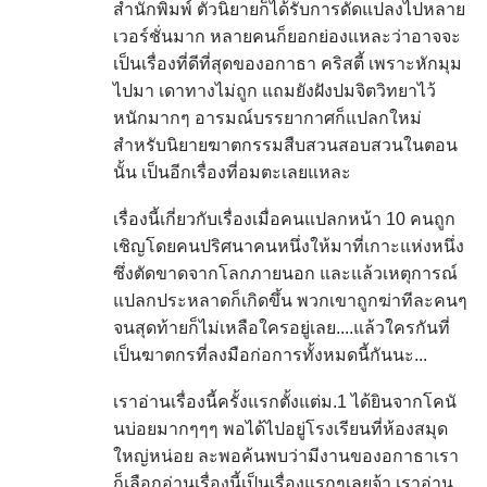
สำนักพิมพ์ ตัวนิยายก็ได้รับการดัดแปลงไปหลาย
เวอร์ชั่นมาก หลายคนก็ยอกย่องแหละว่าอาจจะ
เป็นเรื่องที่ดีที่สุดของอกาธา คริสตี้ เพราะหักมุม
ไปมา เดาทางไม่ถูก แถมยังฝังปมจิตวิทยาไว้
หนักมากๆ อารมณ์บรรยากาศก็แปลกใหม่
สำหรับนิยายฆาตกรรมสืบสวนสอบสวนในตอน
นั้น เป็นอีกเรื่องที่อมตะเลยแหละ
เรื่องนี้เกี่ยวกับเรื่องเมื่อคนแปลกหน้า 10 คนถูก
เชิญโดยคนปริศนาคนหนึ่งให้มาที่เกาะแห่งหนึ่ง
ซึ่งตัดขาดจากโลกภายนอก และแล้วเหตุการณ์
แปลกประหลาดก็เกิดขึ้น พวกเขาถูกฆ่าทีละคนๆ
จนสุดท้ายก็ไม่เหลือใครอยู่เลย....แล้วใครกันที่
เป็นฆาตกรที่ลงมือก่อการทั้งหมดนี้กันนะ...
เราอ่านเรื่องนี้ครั้งแรกตั้งแต่ม.1 ได้ยินจากโคนั
นบ่อยมากๆๆๆ พอได้ไปอยู่โรงเรียนที่ห้องสมุด
ใหญ่หน่อย ละพอค้นพบว่ามีงานของอกาธาเรา
ก็เลือกอ่านเรื่องนี้เป็นเรื่องแรกๆเลยจ้า เราอ่าน