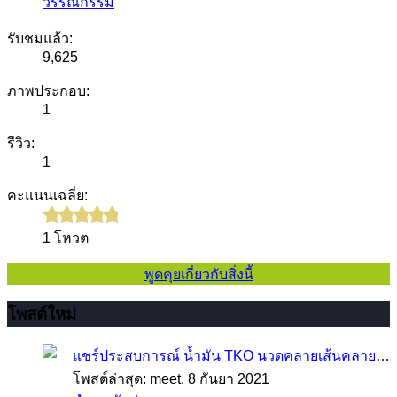
วรรณกรรม
รับชมแล้ว:
9,625
ภาพประกอบ:
1
รีวิว:
1
คะแนนเฉลี่ย:
1 โหวต
พูดคุยเกี่ยวกับสิ่งนี้
โพสต์ใหม่
แชร์ประสบการณ์
น้ำมัน TKO นวดคลายเส้นคลายกล้ามเนื้อ จากภาวะตึงหรือเคล็ด บาดเจ็บ ได้อย่างฉับพลัน
โพสต์ล่าสุด: meet,
8 กันยา 2021