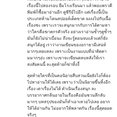
เรื่องนี้ไปสองรอบ ยืมโรงเรียนมา แล้วพอแพรวตี
พิมพ์ก็ซื้อมาอ่านอีก ดูซีรีย์ไปอีก แต่เรื่องนี้เป็น
ประเภทห้ามโดนสปอยล์เด็ดขาด จงงงไปกับเนื้อ
เรื่องซะ เพราะเราจะสนุกมากกับการได้ตามหา
ว่าใครคือฆาตกรตัวจริง อย่างเราอ่านซ้ำๆดูซ้ำๆ
มันก็ยังไม่น่าเบื่อนะ ถึงจะรู้ตอนจบแล้วแต่ก็ยัง
สนุกได้อยู่ เราว่างานเขียนของอกาธามีเสน่ห์
มากๆเลยแหละ เพราะเป็นงานแบบที่น่าติดตา
มมากๆอ่ะ เพราะเขาจะเขียนตลบหลังให้เรา
สงสัยคนนี้ ละสุดท้ายก็ฆ่าทิ้งงี้
สุดท้ายใครที่เป็นคอนิยายสืบสวนเนี่ยยังไงก็ต้อง
ไปหาอ่านให้ได้เลย เพราะว่าเป็นนิยายขึ้นหิ้งอีก
เรื่อง เดาเรื่องไม่ได้ ดำเนินเรื่องสนุก ละ
บรรยากาศกลิ่นอายในเรื่องคือมันชวนลึกลับ
มากๆ บทสรุปของมันก็ทำเอาเหวอไปเลย อยาก
ให้ได้อ่านกัน ไม่อยากให้พลาดกัน เรื่องนี้สุดยอด
จริงๆ