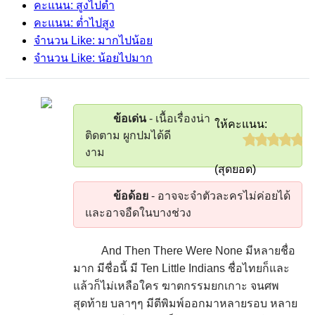
คะแนน: สูงไปต่ำ
คะแนน: ต่ำไปสูง
จำนวน Like: มากไปน้อย
จำนวน Like: น้อยไปมาก
ข้อเด่น
- เนื้อเรื่องน่า
ให้คะแนน:
ติดตาม ผูกปมได้ดี
งาม
(สุดยอด)
ข้อด้อย
- อาจจะจำตัวละครไม่ค่อยได้
และอาจอืดในบางช่วง
And Then There Were None มีหลายชื่อ
มาก มีชื่อนี้ มี Ten Little Indians ชื่อไทยก็และ
แล้วก็ไม่เหลือใคร ฆาตกรรมยกเกาะ จนศพ
สุดท้าย บลาๆๆ มีตีพิมพ์ออกมาหลายรอบ หลาย