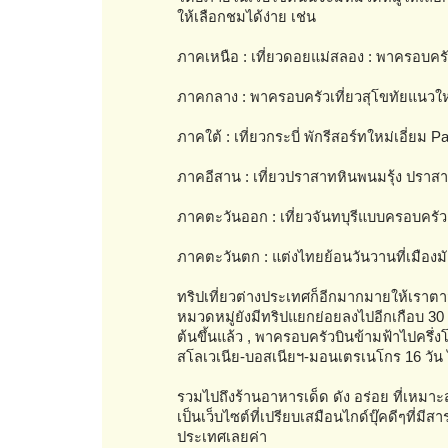
ให้เลือกชมได้ง่าย เช่น
ภาคเหนือ : เที่ยวดอยแม่สลอง : พาครอบคร
ภาคกลาง : พาครอบครัวเที่ยวสุโขทัยแนวใหม
ภาคใต้ : เที่ยวกระบี่ พักรีสอร์ทใหม่เอี่ย
ภาคอีสาน : เที่ยวปราสาทหินพนมรุ้ง ปราสาทเ
ภาคตะวันออก : เที่ยวจันทบุรีแบบครอบครัว 
ภาคตะวันตก : แต่งไทยย้อนวันวานที่เมืองมัล
ทริปเที่ยวต่างประเทศก็อีกมากมายให้เราตาม
หมวดหมู่ยังมีทริปแยกย่อยลงไปอีกเกือบ 30 
ต้นขึ้นแล้ว , พาครอบครัวบินข้ามฟ้าไปครึ่งโ
สโลเวเนีย-บอสเนียฯ-มอนเตรเนโกร 16 วัน 
รวมไปถึงร้านอาหารเด็ด ดัง อร่อย ที่เหมาะ
เป็นเว็บไซต์ที่เปรียบเสมือนไกด์บุ๊คดีๆที
ประเทศเลยค่า