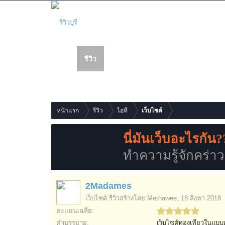
รีวิว
เว็บบอร์ด
สมาชิก
รายการเนื้อหาใหม่
หน้าแรก
รีวิว
ไอที
เว็บไซต์
นี่มันเว็บอะไรกัน?
ทำความรู้จักคร่าวๆก
2Madames
เว็บไซต์
รีวิวสร้างโดย
Methawee
,
18 สิงหา 2018
คะแนนเฉลี่ย:
คำบรรยาย:
เว็บไซต์ท่องเที่ยวในแบ