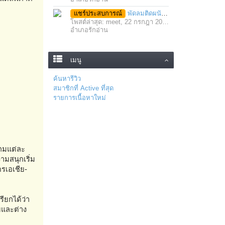
แชร์ประสบการณ์
พัดลมติดผนัง มอเตอร์ประสิทธิภาพสูง ติดตั้งง่าย ประหยัดพื้นที่
โพสต์ล่าสุด: meet,
22 กรกฎา 2021
อำเภอรักอ่าน
เมนู
ค้นหารีวิว
สมาชิกที่ Active ที่สุด
รายการเนื้อหาใหม่
แถมแต่ละ
ามสนุกเริ่ม
ครเอเชีย-
ียกได้ว่า
ยและต่าง