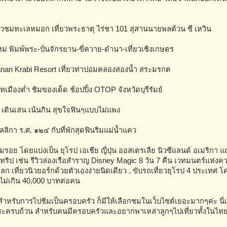
ัวชมทะเลหมอก เที่ยวพระธาตุ ไร่ชา 101 สุสานนายพลต้วน ซี เหวิน
่ พิมพ์พระ-ปั่นจักรยาน-ขี่ควาย-ดำนา-เที่ยวเชิงเกษตร
ม Panan Krabi Resort เที่ยวท่าปอมคลองสองน้ำ สระมรกต
มืองต่ำ ชิมของเด็ด ช้อปปิ้ง OTOP จังหวัดบุรีรัมย์
เดินเล่น เน้นกิน สุขใจฟินๆแบบไม่แพง
ลิกา ร.ศ. ๑๒๔ กับที่พักสุดฟินริมแม่น้ำแคว
รอย โดยแบ่งเป็น ยุโรป เอเชีย ญี่ปุ่น ออสเตรเลีย นิวซีแลนด์ อเมริกา 
ทริป เช่น รีวิวล่องเรือสำราญ Disney Magic 8 วัน 7 คืน เวทมนตร์แห่งคว
ลก เที่ยวนิวยอร์กด้วยตัวเองง่ายนิดเดียว , ขับรถเที่ยวยุโรป 4 ประเทศ โ
ไม่เกิน 40,000 บาทต่อคน
สำหรับการไปชิมเป็นครอบครัว ก็มีให้เลือกชมในเว็บไซต์เยอะมากๆค่ะ นี่เร
่มีสาระครบถ้วน สำหรับคนมีครอบครัวและอยากพาเหล่าลูกๆไปเที่ยวทั้งในไท