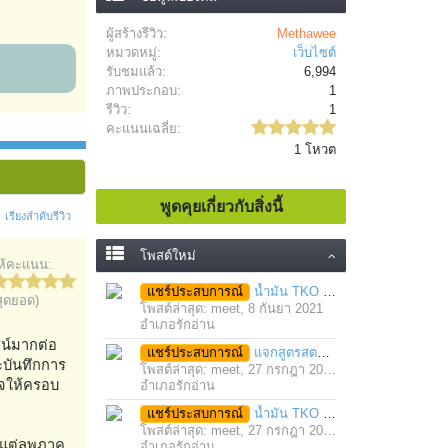
ผู้สร้างรีวิว:
Methawee
หมวดหมู่:
เว็บไซต์
รับชมแล้ว:
6,994
ภาพประกอบ:
1
รีวิว:
1
คะแนนเฉลี่ย:
1 โหวต
พูดคุยเกี่ยวกับสิ่งนี้
เรียงลำดับรีวิว
โพสต์ใหม่
ห้คะแนน:
แชร์ประสบการณ์
น้ำมัน TKO นวดคลายเส้นคลายกล้ามเนื้อ จากภาวะตึงหรือเคล็ด บาดเจ็บ ได้อย่างฉับพลัน
สุดยอด)
โพสต์ล่าสุด: meet,
8 กันยา 2021
อำเภอรักอ่าน
ชน์มากต่อ
แชร์ประสบการณ์
แจกสูตรสตรอว์เบอร์รี่โยเกิร์ตสมูทตี้ ทำง่าย อร่อย แค่มีเครื่องปั่นน้ำผลไม้
ละบันทึกการ
โพสต์ล่าสุด: meet,
27 กรกฎา 2021
ใจให้ครอบ
อำเภอรักอ่าน
แชร์ประสบการณ์
น้ำมัน TKO คลายเส้น คลายกล้ามเนื้อ บรรเทาอาการบาดเจ็บโดยฉับพลัน
โพสต์ล่าสุด: meet,
27 กรกฎา 2021
็นแต่ลพภาค
อำเภอรักอ่าน