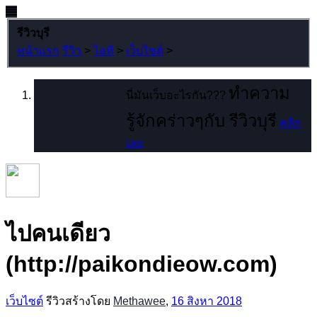
รีวิวบุรี
หน้าแรก
รีวิว
>
ไอที
>
เว็บไซต์
>
ทำความ
นี่มันเว็บอะไรกัน???
รู้จักคร่าวๆกับ รีวิวบุรี
คลิก
เลย
ไปคนเดียว
(http://paikondieow.com)
เว็บไซต์
รีวิวสร้างโดย
Methawee
,
16 สิงหา 2018