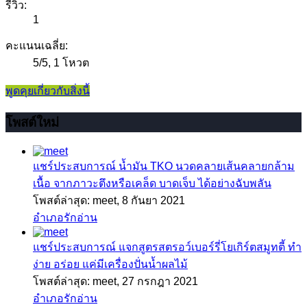
รีวิว:
1
คะแนนเฉลี่ย:
5
/
5
,
1 โหวต
พูดคุยเกี่ยวกับสิ่งนี้
โพสต์ใหม่
แชร์ประสบการณ์
น้ำมัน TKO นวดคลายเส้นคลายกล้าม
เนื้อ จากภาวะตึงหรือเคล็ด บาดเจ็บ ได้อย่างฉับพลัน
โพสต์ล่าสุด: meet,
8 กันยา 2021
อำเภอรักอ่าน
แชร์ประสบการณ์
แจกสูตรสตรอว์เบอร์รี่โยเกิร์ตสมูทตี้ ทำ
ง่าย อร่อย แค่มีเครื่องปั่นน้ำผลไม้
โพสต์ล่าสุด: meet,
27 กรกฎา 2021
อำเภอรักอ่าน