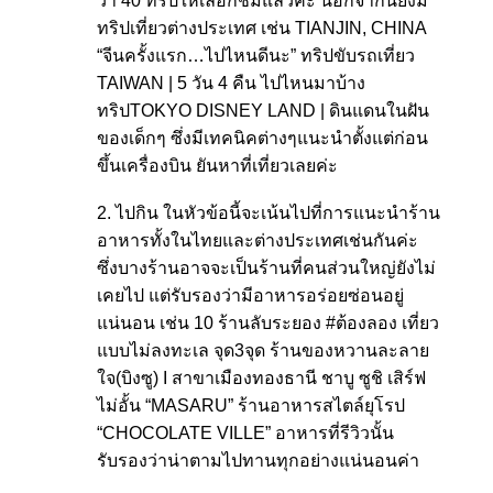
ว่า 40 ทริปให้เลือกชมแล้วค่ะ นอกจากนี้ยังมี
ทริปเที่ยวต่างประเทศ เช่น TIANJIN, CHINA
“จีนครั้งแรก…ไปไหนดีนะ” ทริปขับรถเที่ยว
TAIWAN | 5 วัน 4 คืน ไปไหนมาบ้าง
ทริปTOKYO DISNEY LAND | ดินแดนในฝัน
ของเด็กๆ ซึ่งมีเทคนิคต่างๆแนะนำตั้งแต่ก่อน
ขึ้นเครื่องบิน ยันหาที่เที่ยวเลยค่ะ
2. ไปกิน ในหัวข้อนี้จะเน้นไปที่การแนะนำร้าน
อาหารทั้งในไทยและต่างประเทศเช่นกันค่ะ
ซึ่งบางร้านอาจจะเป็นร้านที่คนส่วนใหญ่ยังไม่
เคยไป แต่รับรองว่ามีอาหารอร่อยซ่อนอยู่
แน่นอน เช่น 10 ร้านลับระยอง #ต้องลอง เที่ยว
แบบไม่ลงทะเล จุด3จุด ร้านของหวานละลาย
ใจ(บิงซู) I สาขาเมืองทองธานี ชาบู ซูชิ เสิร์ฟ
ไม่อั้น “MASARU” ร้านอาหารสไตล์ยุโรป
“CHOCOLATE VILLE” อาหารที่รีวิวนั้น
รับรองว่าน่าตามไปทานทุกอย่างแน่นอนค่า