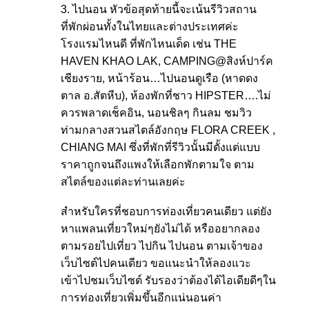
3. ไปนอน หัวข้อสุดท้ายนี้จะเน้นรีวิวสถาน
ที่พักผ่อนทั้งในไทยและต่างประเทศค่ะ
โรงแรมไหนดี ที่พักไหนเด็ด เช่น THE
HAVEN KHAO LAK, CAMPING@สิงห์ปาร์ค
เชียงราย, หน้าร้อน…ไปนอนดูเรือ (หาดดง
ตาล อ.สัตหีบ), ห้องพักที่ชาว HIPSTER….ไม่
ควรพลาดเช็คอิน, นอนชิลๆ กินลม ชมวิว
ท่ามกลางสวนสไตล์อังกฤษ FLORA CREEK ,
CHIANG MAI ซึ่งที่พักที่รีวิวนั้นมีตั้งแต่แบบ
ราคาถูกจนถึงแพงให้เลือกพักตามใจ ตาม
สไตล์ของแต่ละท่านเลยค่ะ
สำหรับใครที่ชอบการท่องเที่ยวคนเดียว แต่ยัง
หาแพลนเที่ยวใหม่ๆยังไม่ได้ หรืออยากลอง
ตามรอยไปเที่ยว ไปกิน ไปนอน ตามเจ้าของ
เว็บไซต์ไปคนเดียว ขอแนะนำให้ลองแวะ
เข้าไปชมเว็บไซต์ รับรองว่าต้องได้ไอเดียดีๆใน
การท่องเที่ยวเพิ่มขึ้นอีกแน่นอนค่า