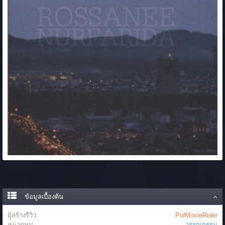
ข้อมูลเบื้องต้น
ผู้สร้างรีวิว:
PolMovieRider
หมวดหมู่:
วรรณกรรม