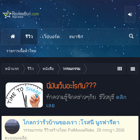
รีวิว
เว็บบอร์ด
สมาชิก
นห
า
รายการเนื้อหาใหม่
หน้าแรก
รีวิว
หนังสือ
วรรณกรรม
นี่มันเว็บอะไรกัน???
ทำความรู้จักคร่าวๆกับ รีวิวบุรี
คลิก
เลย
ไกลกว่ารั้วบ้านของเรา :โรสนี นูรฟารีดา
วรรณกรรม
รีวิวสร้างโดย
PolMovieRider
,
29 กรกฎา 2016
คะแนนเฉลี่ย: