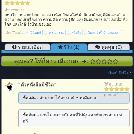
คำบรรยาย:
บทกวีจากปลายปากกาของสาวน้อยวัยสดใสที่พำนักอาศัยอยู่ที่ดินแดนด้าม
ขวาน บอกเล่าเรื่องราว ความคิด ความรู้สึก และจินตนาการ ของเธอที่มี ทั้ง
ไกล และใกล้ รั้วบ้านของเธอ
แท็ก (Tags) :
กวีนิพนธ์
วรรณกรรม
หนังสือ
ไกลกว่ารั้วบ้านของเรา
รายละเอียด
รีวิว (1)
พูดคุย (0)
คุณล่ะ? ให้กี่ดาว เลือกเลย ➜:
เรียงลำดับรีวิว
ให้คะแนน:
"ตัวหนังสือมีชีวิต"
(สุดยอด)
ข้อเด่น
- อ่านง่าย ได้อารมณ์ ชวนคิดตาม
ข้อด้อย
- อาจไม่เหมาะกับคนที่ไม่คุ้นเคยกับการอ่านบท
กวี