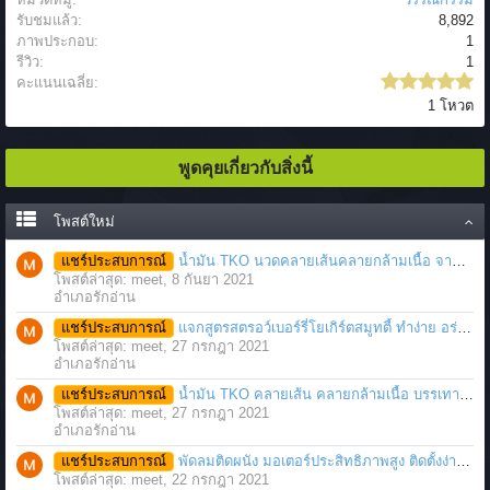
รับชมแล้ว:
8,892
ภาพประกอบ:
1
รีวิว:
1
คะแนนเฉลี่ย:
1 โหวต
พูดคุยเกี่ยวกับสิ่งนี้
โพสต์ใหม่
แชร์ประสบการณ์
น้ำมัน TKO นวดคลายเส้นคลายกล้ามเนื้อ จากภาวะตึงหรือเคล็ด บาดเจ็บ ได้อย่างฉับพลัน
โพสต์ล่าสุด: meet,
8 กันยา 2021
อำเภอรักอ่าน
แชร์ประสบการณ์
แจกสูตรสตรอว์เบอร์รี่โยเกิร์ตสมูทตี้ ทำง่าย อร่อย แค่มีเครื่องปั่นน้ำผลไม้
โพสต์ล่าสุด: meet,
27 กรกฎา 2021
อำเภอรักอ่าน
แชร์ประสบการณ์
น้ำมัน TKO คลายเส้น คลายกล้ามเนื้อ บรรเทาอาการบาดเจ็บโดยฉับพลัน
โพสต์ล่าสุด: meet,
27 กรกฎา 2021
อำเภอรักอ่าน
แชร์ประสบการณ์
พัดลมติดผนัง มอเตอร์ประสิทธิภาพสูง ติดตั้งง่าย ประหยัดพื้นที่
โพสต์ล่าสุด: meet,
22 กรกฎา 2021