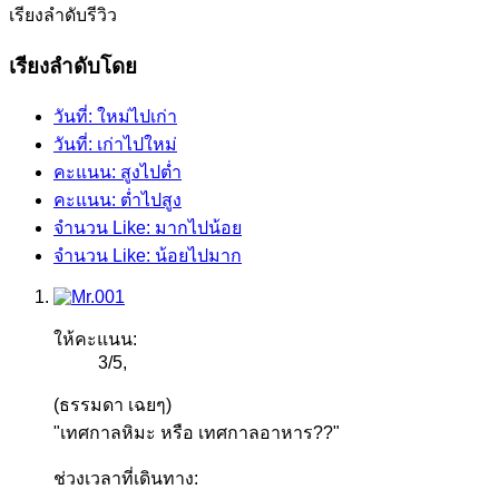
เรียงลำดับรีวิว
เรียงลำดับโดย
วันที่: ใหม่ไปเก่า
วันที่: เก่าไปใหม่
คะแนน: สูงไปต่ำ
คะแนน: ต่ำไปสูง
จำนวน Like: มากไปน้อย
จำนวน Like: น้อยไปมาก
ให้คะแนน:
3
/
5
,
(ธรรมดา เฉยๆ)
"เทศกาลหิมะ หรือ เทศกาลอาหาร??"
ช่วงเวลาที่เดินทาง: