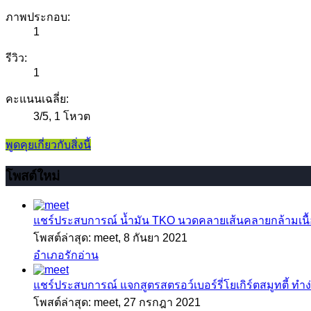
ภาพประกอบ:
1
รีวิว:
1
คะแนนเฉลี่ย:
3
/
5
,
1 โหวต
พูดคุยเกี่ยวกับสิ่งนี้
โพสต์ใหม่
แชร์ประสบการณ์
น้ำมัน TKO นวดคลายเส้นคลายกล้ามเนื้อ
โพสต์ล่าสุด: meet,
8 กันยา 2021
อำเภอรักอ่าน
แชร์ประสบการณ์
แจกสูตรสตรอว์เบอร์รี่โยเกิร์ตสมูทตี้ ทำง่
โพสต์ล่าสุด: meet,
27 กรกฎา 2021