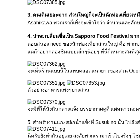
3. คนเดินเยอะมาก ส่วนใหญ่ก็จะเป็นนักท่องเที่ยวเหม
Asahikawa พวกเราก็เพิ่งจะเข้าใจว่า จำนวนและลัก
4. น่าจะเปลี่ยนชื่อเป็น Sapporo Food Festival มา
ตอบสนอง need ของนักท่องเที่ยวส่วนใหญ่ คือ พวกขาปู
แต่ถ้าอยากลองชิมแบบเล็กๆน้อยๆ ที่นี่ก็เหมาะสมที่สุ
จะเห็นร้านแบบนี้ในแทบตลอดแนวยาวของสวน Odori
ตัวอย่างอาหารแพงๆบางส่วน
จะมีที่ให้นั่งกินกลางแจ้ง บรรยากาศดูดี แต่หนาวนะค
5. สำหรับงานแกะสลักน้ำแข็งที่ Susukino นั้น ไปถึง
นี่ครับยังทำกันอยู่เลย สงสัยพวกเรามาเร็วไปจริงๆ 