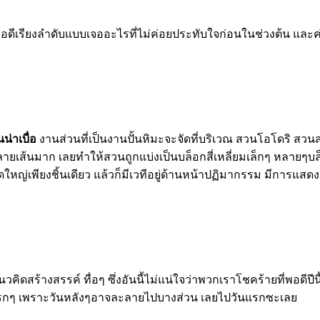
เรียงลำดับแบบเจออะไรที่ไม่ค่อยประทับใจก่อนในช่วงต้น และค่อยๆ
น่าเบื่อ
งานส่วนที่เป็นงานปั้นหิมะจะจัดที่บริเวณ สวนโอโดริ ส
ลายเส้นมาก เลยทำให้สวนถูกแบ่งเป็นบล็อกสี่เหลี่ยมเล็กๆ หลายๆบ
ญ่เพียงชิ้นเดียว แล้วก็มีเวทีอยู่ด้านหน้าปฏิมากรรม มีการแสด
วคิดสร้างสรรค์ ทื่อๆ ซึ่งอันนี้ไม่แน่ใจว่าพวกเราโชคร้ายที่พอดีปี
นแรกๆ เพราะวันหลังๆอาจละลายไปบางส่วน เลยไปวันแรกซะเลย