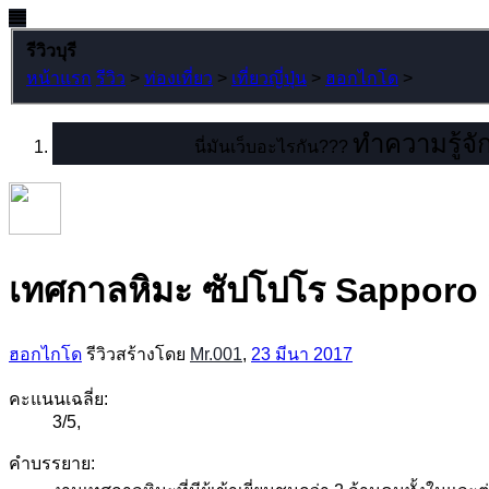
รีวิวบุรี
หน้าแรก
รีวิว
>
ท่องเที่ยว
>
เที่ยวญี่ปุ่น
>
ฮอกไกโด
>
ทำความรู้จัก
นี่มันเว็บอะไรกัน???
เทศกาลหิมะ ซัปโปโร Sapporo
ฮอกไกโด
รีวิวสร้างโดย
Mr.001
,
23 มีนา 2017
คะแนนเฉลี่ย:
3
/
5
,
คำบรรยาย: