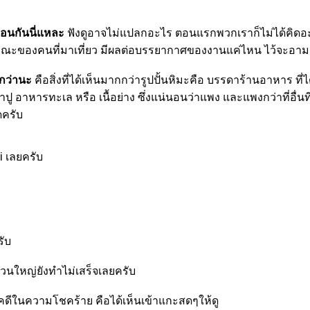
ือนกันนี่แหละ
ฟังดูอาจไม่แปลกอะไร ตอนแรกพวกเราก็ไม่ได้คิดอะ
ษณะของคนที่มาเที่ยว มีผลต่อบรรยากาศของงานแค่ไหน ไว้จะอามาร
กกว่านะ
คือสิ่งที่ได้เห็นมากกว่ารูปปั้นหิมะคือ บรรดาร้านอาหาร ท
 อาหารทะเล หรือ เนื้อย่าง ซึ่งแน่นอนว่าแพง และแพงกว่าที่อื่นท
ดครับ
 เลยครับ
รับ
ส่วนใหญ่ยังทำไม่เสร็จเลยครับ
โชคดีในความโชคร้าย คือได้เห็นเข้าแกะสดๆให้ดู