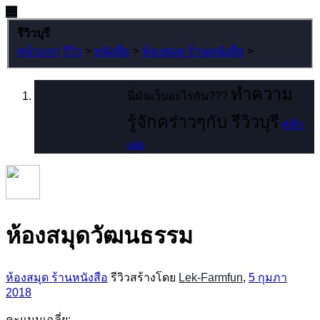
รีวิวบุรี
หน้าแรก
รีวิว
>
หนังสือ
>
ห้องสมุด ร้านหนังสือ
>
ทำความ
นี่มันเว็บอะไรกัน???
รู้จักคร่าวๆกับ รีวิวบุรี
คลิก
เลย
ห้องสมุดวัฒนธรรม
ห้องสมุด ร้านหนังสือ
รีวิวสร้างโดย
Lek-Farmfun
,
5 กุมภา
2018
คะแนนเฉลี่ย: