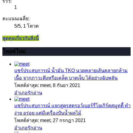
รีวิว:
1
คะแนนเฉลี่ย:
5
/
5
,
1 โหวต
พูดคุยเกี่ยวกับสิ่งนี้
โพสต์ใหม่
แชร์ประสบการณ์
น้ำมัน TKO นวดคลายเส้นคลายกล้าม
เนื้อ จากภาวะตึงหรือเคล็ด บาดเจ็บ ได้อย่างฉับพลัน
โพสต์ล่าสุด: meet,
8 กันยา 2021
อำเภอรักอ่าน
แชร์ประสบการณ์
แจกสูตรสตรอว์เบอร์รี่โยเกิร์ตสมูทตี้ ทำ
ง่าย อร่อย แค่มีเครื่องปั่นน้ำผลไม้
โพสต์ล่าสุด: meet,
27 กรกฎา 2021
อำเภอรักอ่าน