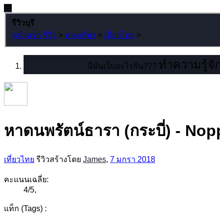
รีวิวบุรี
หน้าแรก
รีวิว
>
ท่องเที่ยว
>
เที่ยวไทย
>
ทำความรู้จัก
นี่มันเว็บอะไรกัน???
หาดนพรัตน์ธารา (กระบี่) - No
เที่ยวไทย
รีวิวสร้างโดย
James
,
7 มกรา 2018
คะแนนเฉลี่ย:
4
/
5
,
แท็ก (Tags) :