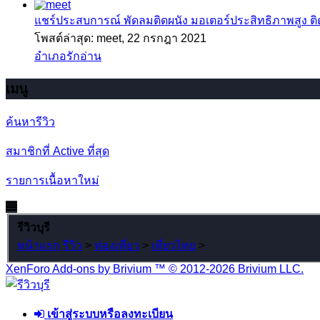
แชร์ประสบการณ์
พัดลมติดผนัง มอเตอร์ประสิทธิภาพสูง ติดตั
โพสต์ล่าสุด: meet,
22 กรกฎา 2021
อำเภอรักอ่าน
เมนู
ค้นหารีวิว
สมาชิกที่ Active ที่สุด
รายการเนื้อหาใหม่
รีวิวบุรี
หน้าแรก
รีวิว
>
ท่องเที่ยว
>
เที่ยวไทย
>
XenForo Add-ons by Brivium ™ © 2012-2026 Brivium LLC.
เข้าสู่ระบบหรือลงทะเบียน