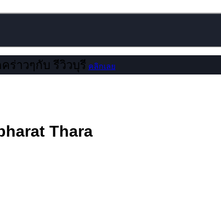
คร่าวๆกับ รีวิวบุรี
คลิกเลย
ppharat Thara